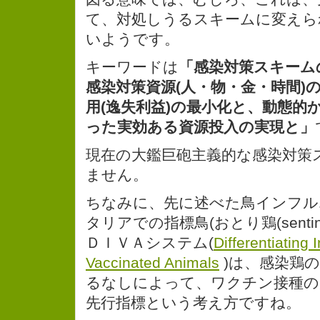
て、対処しうるスキームに変えら
いようです。
キーワードは
「感染対策スキーム
感染対策資源(人・物・金・時間)
用(逸失利益)の最小化と、動態的
った実効ある資源投入の実現と」
現在の大鑑巨砲主義的な感染対策
ません。
ちなみに、先に述べた鳥インフル
タリアでの指標鳥(おとり鶏(sentine
ＤＩＶＡシステム(
Differentiating 
Vaccinated Animals
)は、感染鶏
るなしによって、ワクチン接種の
先行指標という考え方ですね。