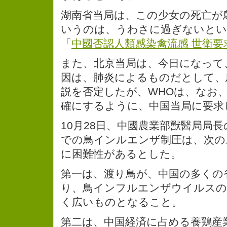
湖南省当局は、この少女の死亡が
いうのは、うわさに過ぎないとい
「
中國否認人類感染禽流感 世衛要
また、北京当局は、今日になって
因は、肺炎によるものだとして、
説を否定したが、WHOは、なお
確にするように、中国当局に要求
10月28日、中國農業部獸醫局局
での鳥インルエンザ制圧は、次の
に困難性があるとした。
第一は、渡り鳥が、中国の多くの
り、鳥インフルエンザウイルスの
く広いものとなること。
第二は、中国経済に占める養鶏産