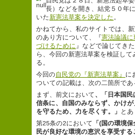
自民党は２８日、新憲法起草委
長）などを開き、結党５０年
いた
新憲法草案を決定した
。
かねてから、私のサイトでは、新
のあり方について、『
憲法論議に
づけるために
』などで論じてきた
ら、今回の新憲法草案を検証して
る。
今回の
自民党の『新憲法草案』
に
ついての記載は、次の二箇所であ
まず、前文において
、「日本国民
信条に、自国のみならず、かけが
を守るため、力を尽くす。」
とあ
第25条の2において
「(国の環境
民が良好な環境の恵沢を享受する