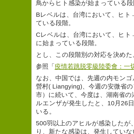
鳥からヒト感染が始まっている段
Bレベルは、台湾において、ヒト
ている段階。
Cレベルは、台湾において、ヒト
に始まっている段階。
とし、この段階別の対応を決めた
参照「
疫情若跳脱零級陸委會：一
なお、中国では、先週の内モンゴ
營村( Liangying)、今週の安
市）に続いて、今度は、湖南省の
ルエンザが発生したと、10月26
いる。
500羽以上のアヒルが感染したが
り、新たな感染は、発生していな