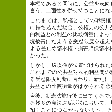
本権であると同時に、公益を志向
言う、二面性を併せ持つことにな
これまでは、私権としての環境権
に持ち込んだ場合、公権力の公共
的利益との利益の比較衡量によっ
境被害にたえうる受忍限度を超え
よる差止め請求権・損害賠償請求
かった。
しかし、環境権が位置づけられた
これまでの公共益対私的利益間の
る受忍限度判断に替わり、新たに
共益との比較衡量がはかられる必
今後、新憲法施行後に出てくるで
る幾多の憲法違反訴訟において、
招くことにつながらないよう、そ