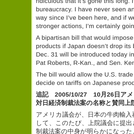
ridiculous that it’s gone this long. I
bureaucracy. I have never seen any
way since I’ve been here, and if w
stronger actions, I’m certainly goin
A bipartisan bill that would impose
products if Japan doesn’t drop its
Dec. 31 will be introduced today i
Pat Roberts, R-Kan., and Sen. Ke
The bill would allow the U.S. trade
decide on tariffs on Japanese pro
追記 2005/10/27 10月26
対日経済制裁法案の名称と賛同上
アメリカ議会が、日本の牛肉輸入
して、このたび、上院議会に提出
制裁法案の中身が明らかになった