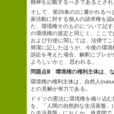
精神を記載するべきであるとされ
そして、第25条の2に書かれるべ
家活動に対する個人の請求権を認
た、環境権そのものについて記す
の環境権の規定と同じく、ここで
および行使に関しては、法律でこ
簡潔に記したほうが、今後の環境
訴訟を考えた場合、解釈にブレが
よろしいかと、思われる。
問題点Ⅲ 環境権の権利主体は、
環境権の権利主体は、自然人(natural
との見解が有力である。
ドイツの憲法に環境権を織り込む
を、「人間の自然的な生活基盤」
な生活基盤」におくか、政党間で