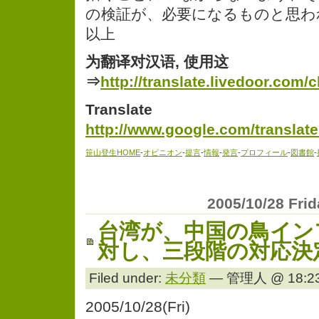
の検証が、必要になるものと思わ
以上
为翻译对汉语, 使用这
⇒
http://translate.livedoor.com/
Translate
http://www.google.com/translate
笹山登生HOME
-
オピニオン
-
提言
-
情報
-
発言
-
プロフィール
-
図書館
-
2005/10/28 Fri
台湾が、中国の鳥イン
対し、三段階の対応決
Filed under:
未分類
— 管理人 @ 18:23
2005/10/28(Fri)