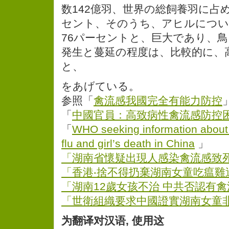
数142億羽、世界の総飼養羽に占め
セント、そのうち、アヒルについ
76パーセントと、巨大であり、
発生と蔓延の程度は、比較的に、
と、
をあげている。
参照「
禽流感我國完全有能力防控
「
中國官員：高致病性禽流感防控
「
WHO seeking information about 
flu and girl’s death in China
」
「湖南省懷疑出現人感染禽流感致死
「香港‧捨不得扔棄湖南女童吃瘟雞
「湖南12歲女孩不治 中共否認有禽
「世衛組織要求中國證實湖南女童非
为翻译对汉语, 使用这