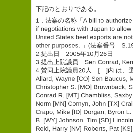
下記のとおりである。
1．法案の名称「A bill to authorize a
if negotiations with Japan to allow
United States beef exports are not
other purposes. 」(法案番号 S.19
2.提出日 2005年10月26日
3.提出上院議員 Sen Conrad, Kent
4.賛同上院議員20人 [ ]内 は、
Allard, Wayne [CO] Sen Baucus, 
Christopher S. [MO] Brownback, S
Conrad R. [MT] Chambliss, Saxby
Norm [MN] Cornyn, John [TX] Craig
Crapo, Mike [ID] Dorgan, Byron L.
B. [WY] Johnson, Tim [SD] Lincoln
Reid, Harry [NV] Roberts, Pat [KS