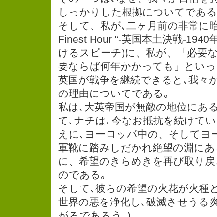
しっかりした根拠についてである
そして、私が､二ヶ月前の非常に暗い時間
Finest Hour “-英国本土決戦-1
けるスピーチ)に、私が、「必要な
要ならば何年かかっても」といっ
英国が戦争を継続できると､我々
の理由についてである｡
私は､大英帝国が無敵の地位にあ
て､ナチは､今なお抵抗を続けて
えに､ヨーロッパ中の、そしてヨ
軍靴に踏みしだかれ絶望の淵にあ
に、希望のきらめきを再び取り戻
のである｡
そして､彼らの希望の火花が火種
世界の悪を浄化し､破滅させうる
がるであろう｡)