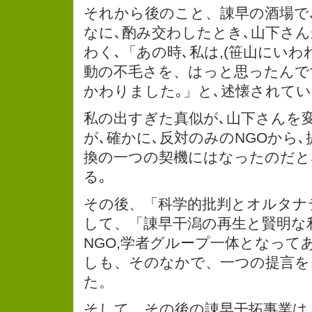
それから後のこと、諌早の酒場で
なに､酌み交わしたとき､山下さ
わく､「あの時､私は,(笹山にいわ
動の不毛さを、はっと思ったんで
かわりました｡」と､述懐されてい
私の出すぎた真似が､山下さんを
が､確かに､反対のみのNGOから､
換の一つの契機にはなったのだと
る｡
その後、「科学的批判とオルタナ
して、「諌早干潟の再生と賢明な
NGO,学者グループ一体となって
しも、そのなかで、一つの提言を
た。
そして、その後の諌早干拓事業は