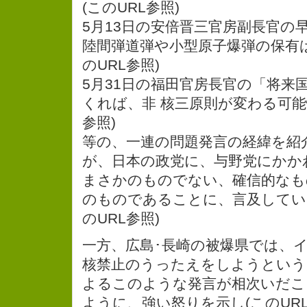
(このURL参照)
5月13日の安倍晋三官房副長官の
陸間弾道弾や小型原子爆弾の保有
のURL参照)
5月31日の福田官房長官の「将来
くれば、非 核三原則が変わる可能
参照)
等の、一連の問題発言の経緯を紹
が、日本の政党に、与野党にかか
まさかのものでない、確信的なも
のものであることに、言及してい
のURL参照)
一方、広島･長崎の被爆県では、
核禁止のうったえをしようという
よるこのような発言が相次いだこ
ように、強い怒りを示し(このURL