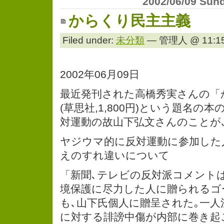
2002/06/09 Sun
からくり民主主義
Filed under:
未分類
— 管理人 @ 11:15
2002年06月09日
最近発刊された高橋秀実さんの「
(草思社,1,800円)という題名の
対運動の故山下弘文さんのことが
ヤジウマ的に反対運動に参加した
えのすれ違いについて
「新聞､テレビの反対派コメントは
境保護に尽力した人に贈られるゴ
も､山下氏個人に贈呈された｡一
に対する誹謗中傷が内部に巻き起