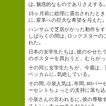
は､魅惑的なものでありさえする｡
15ヶ月前に総理に選出されたとき
に､変革への巨大な希望を与えた｡
ハンサムで芝居がかった動作をす
しばらくの間は､ロックスターの
れた｡
日本の女学生たちは､彼のやせた
のポスターを買おうと、むらがっ
その同じ女学生たちが、今週は、
ベッカムに､気絶している｡
その間､小泉人気は､年間､80パー
ーセントちょっとの支持に落ち込
小泉さんの言われるに､彼の尊敬
ストン・チャーチルだという｡