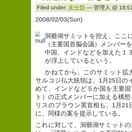
Filed under:
未分類
— 管理人 @ 18:51
2008/02/03(Sun)
洞爺湖サミットを控え、ここ
（主要国首脳会議）メンバー
中国、インドなどを加えた１
が浮上しているという。
かねてから、このサミット拡
サルコジ仏大統領は、1月25日の
めて、インドなど５か国を主要国
ト）の正式メンバーに加える構想
リスのブラウン英首相も、1月21
に、同様の案を提示している。
これに対して、洞爺湖サミットの