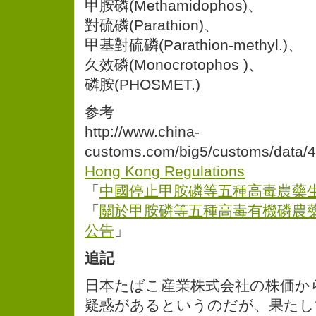
甲胺磷(Methamidophos)、
對硫磷(Parathion)、
甲基對硫磷(Parathion-methyl.)、
久效磷(Monocrotophos )、
磷胺(PHOSMET.)
参考
http://www.china-
customs.com/big5/customs/data/
Hong Kong Regulations
「
中國停止甲胺磷等五種高毒農藥
「
關於甲胺磷等五種高毒有機磷農
公告
」
追記
日本たばこ産業株式会社の株価か
疑惑があるというのだが、果たし