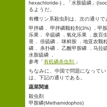
hexachloride-)，「水胺硫磷」(is
るようだ。
有機リン系殺虫剤は、次の通りで
甲拌磷． 甲拌磷颗粒剂(3%) ．甲
乐果． 辛硫磷 ．氧化乐果 ．敌百虫
畏． 倍硫磷． 咪鲜胺 ．地亚农颗
磷． 杀扑磷． 乙酰甲胺磷 ．马拉
水胺硫磷 ．
参考「
有机磷杀虫剂
」
ちなみに、中国で問題になってい
は、下記の通りである。
蔬菜関連
殺虫剤
甲胺磷(Methamidophos)