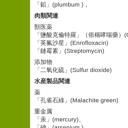
「鉛」(plumbum )，
肉類関連
獣医薬
「鹽酸克倫特羅」（俗稱哮喘藥）(Clen
「英氟沙星」(Enrofloxacin)
「鏈霉素」(Streptomycin)
添加物
「二氧化硫」(Sulfur dioxide)
水産製品関連
薬
「孔雀石綠」(Malachite green)
重金属
「汞」(mercury)、
「砷」(arsenium )