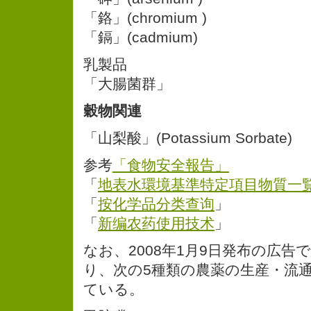
「鉻」(chromium )
「鎘」(cadmium)
乳製品
「大腸菌群」
穀物関連
「山梨酸」(Potassium Sorbate)
参考
「食物安全報告」
「
地表水環境基準特定項目物質一
「
按化学品分类查询
」
「
新编农药使用技术
」
なお、2008年1月9日発布の広告で
り、次の5種類の農薬の生産・流
ている。