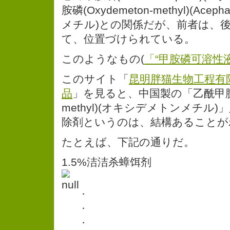
胺磷(Oxydemeton-methyl)(Ac
メチル)との関係だが、前者は、
て、位置づけられている。
このようなもの(
「“甲胺磷可溶性
このサイト「
昆明胖猫生物工程有
品
」を見ると、中国製の「乙酰甲胺磷(O
methyl)(オキシデメトンメチル
除剤というのは、結構あることが
たとえば、下記の通りだ。
1.5%洁洁杀蟑饵剂
．
．
．