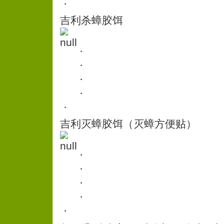
．
吉利杀蟑胶饵
．
．
．
．
．
吉利灭蟑胶饵（灭蟑方便贴）
．
．
．
．
．