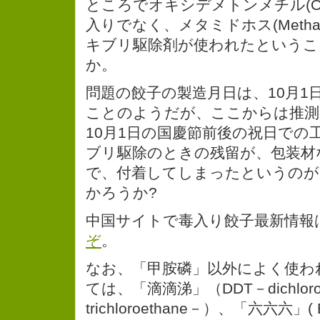
ところでオキシデメトンメチル(Oxydem
入りでなく、メタミドホス(Metham
キブリ駆除剤が使われたというこ
か。
問題の餃子の製造月日は、10月1日
ことのようだが、ここからは推測
10月1日の国慶節前後の祝日での
ブリ駆除のときの残留が、包装材
で、付着してしまったというのが
かろうか?
中国サイトで毒入り餃子最新情報
ぞ
。
なお、「甲胺磷」以外によく使わ
ては、「滴滴涕」（DDT－dichloro-d
trichloroethane－）、「六六六」( 