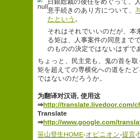
日銀総裁の後任をめぐって、
意手続きのあり方について、
たという
。
それはそれでいいのだが、本
る矩は、人事案件の同意まで
のものの決定ではないはずで
ちょっと、民主党も、鬼の首を取
矩を超えての専横化への道をたど
ではないのだろうか。
为翻译对汉语, 使用这
⇒
http://translate.livedoor.com/c
Translate
⇒
http://www.google.com/transla
笹山登生HOME
-
オピニオン
-
提言
-