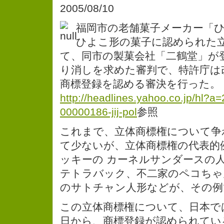
2005/08/10
福岡市の老舗菓子メーカー「
ひよこ形の菓子に認められた
て、同市の製菓会社「二鶴堂」が
り消しを求めた審判で、特許庁は
商標登録を認める審決を行った。
http://headlines.yahoo.co.jp/hl?a
00000186-jij-pol
参照
これまで、立体商標権について争
て少ないが、立体商標権の代表的
ッキーの カーネルサンダースの
テトラバック、不二家のペコちゃ
のサトチャン人形などが、その例
この立体商標権について、日本で
日から、商標登録が認められてい