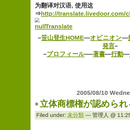
为翻译对汉语, 使用这
⇒
http://translate.livedoor.com/
Translate
–
笹山登生HOME
—
オピニオン
—
発言
–
–
プロフィール
—-
著書
—
行動
—
2005/08/10 Wedn
立体商標権が認められ
Filed under:
未分類
— 管理人 @ 11:25