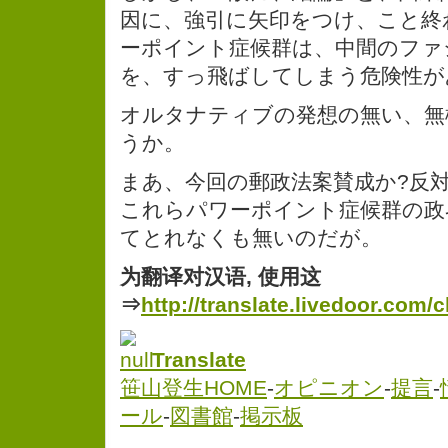
因に、強引に矢印をつけ、こと終
ーポイント症候群は、中間のファ
を、すっ飛ばしてしまう危険性が
オルタナティブの発想の無い、無
うか。
まあ、今回の郵政法案賛成か?反
これらパワーポイント症候群の政
てとれなくも無いのだが。
为翻译对汉语, 使用这
⇒
http://translate.livedoor.com/
Translate
笹山登生HOME
-
オピニオン
-
提言
-
ール
-
図書館
-
掲示板