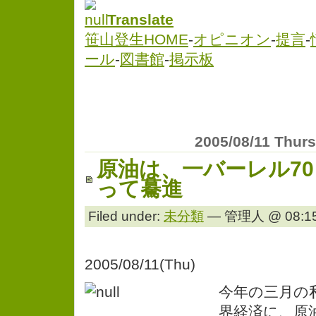
Translate
笹山登生HOME
-
オピニオン
-
提言
-
ール
-
図書館
-
掲示板
2005/08/11 Thur
原油は、一バーレル7
って驀進
Filed under:
未分類
— 管理人 @ 08:15
2005/08/11(Thu)
今年の三月の
界経済に、原