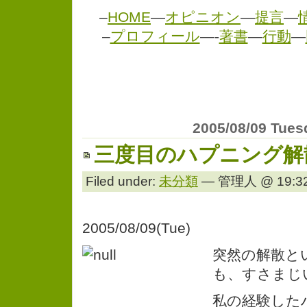
–
HOME
—
オピニオン
—
提言
—
–
プロフィール
—-
著書
—
行動
—
2005/08/09 Tues
三度目のハプニング解
Filed under:
未分類
— 管理人 @ 19:32
2005/08/09(Tue)
突然の解散と
も、すさまじ
私の経験した