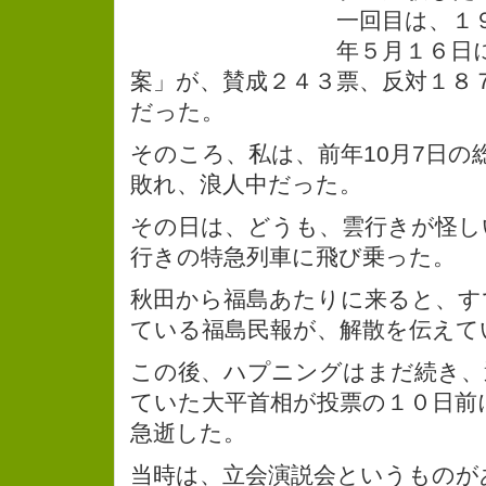
一回目は、１
年５月１６日
案」が、賛成２４３票、反対１８
だった。
そのころ、私は、前年10月7日の
敗れ、浪人中だった。
その日は、どうも、雲行きが怪し
行きの特急列車に飛び乗った。
秋田から福島あたりに来ると、す
ている福島民報が、解散を伝えて
この後、ハプニングはまだ続き、
ていた大平首相が投票の１０日前
急逝した。
当時は、立会演説会というものが