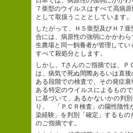
日本では、病原性の強弱にかかわ
７亜型のウイルスはすべて高病原
として取扱うこととしています。
したがって、Ｈ５亜型及びＨ７亜
合には、病原性の強弱にかかわら
生農場と同一飼養者が管理してい
すべて殺処分とします。
しかし、Tさんのご指摘では、Ｐ
は、病気で死ぬ間際あるいは直後
ある段階での検査で、その発症衰
ある特定のウイルスによるもので
に基づいて、あるかないかの判別
り、 「ＰＣＲ検査」の陽性陰性
染経験」を判別「確定」するもの
のご指摘です。