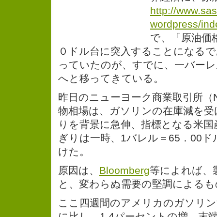
http://www.sas
wordpress/in
で、「原油価
０ドル台に突入することになるで
っていたのが、すでに、一バーレ
へと移ってきている。
昨日のニューヨーク商業取引所（N
物相場は、ガソリンの在庫減を受
りを背景に急伸、指標となる米国産
ぎりは一時、1バレル＝65．00
けた。
原因は、
Bloomberg
等によれば、
と、変わらぬ需要の堅調によるも
ここ四週間のアメリカのガソリン
に比し、1.4パーセントの増、末