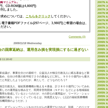
2007N A
戦略マニュアル」
0円、CD-ROM版は4,800円)
2007N J
発刊しました。
2007N J
2007N M
お求めについては、
こちらをクリック
してください。
2007N Ap
2007N M
電子書籍PDFファイル(297ページ、3,980円)ご希望の場合は、
2007N F
ください。
2007N J
2006N D
2006N 
Comments (0)
2006N O
2006N S
2009/11/18 Wednesday
2006N A
金の国庫返納は、運用含み損を実現損にするに過ぎない
2006N J
2006N J
2006N M
11:18:42
2006N Ap
2006N M
2006N F
2006N J
新会議が、事業仕分けの過程で、公益法人や独立行政法人に眠る基金など新
2005N D
進め、仕分け作業の前半戦で２０の基金などに対し、９０００億円から最大
2005N 
だと判定したようなのだが、果たして、どうなのだろう?
2005N O
2005N S
独立行政法人、福祉医療機構が抱える４基金、計２８００億円についてみれ
2005N A
置しその運用益を積み立て、民間非営利団体（ＮＰＯ）などによる地域福祉
2005N J
費用を助成しているというのだが、その肝心の運用益が、リーマン・ショッ
2005N J
価損の嵐を、かいくぐっているとは、到底思えない。(上記の福祉医療機構
2005N M
投機関債のようだが。)
2005N Ap
2005N M
に、オプションでヘッジをかけながらの運用でなければ、到底、このリーマ