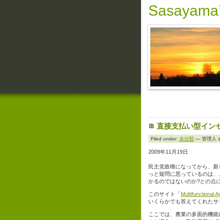
Sasayama’
直接支払い型イン
Filed under:
未分類
— 管理人 @ 
2009年11月19日
民主党政権になってから、新
っと疑問に思っているのは、
かるのではないのか?との点
このサイト「
Multifunctional Ag
いくらかでも答えてくれたサ
ここでは、農業の多面的機能