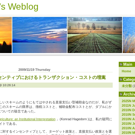
s Weblog
Main
2009/11/19 Thursday
Home
センティブにおけるトランザクション・コストの増嵩
Catego
10:26:14
未分類
(
Archiv
2025N M
しいスキームのようにもてはやされる直接支払い型補助金なのだが、私がず
2011N J
このスキームの限界は、徴税コストと、補助金配布コストとが、ダブルにか
2010N D
についての疑念であった。
2010N S
2010N A
riculture: an Institutional Interpretation
」(Konrad Hagedorn )は、私の疑問に
2010N J
イトである。
2010N Ap
に対するインセンティブとして、ターゲット政策と、直接支払い政策とを選
2010N M