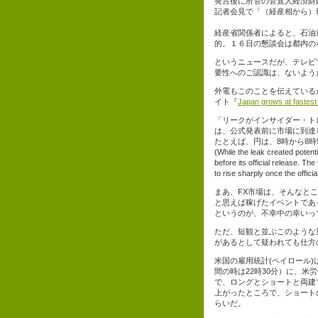
発言後に所管の菅直人経済財
記者会見で「（経産相から）
経産省関係者によると、石油
的。１６日の懇談会は都内の
というニュースだが、テレビ
要性へのご認識は、ないよう
外電もこのことを伝えている
イト『
Japan grows at fastest
「リークがインサイダー・ト
は、公式発表前に市場に到達
たとえば、円は、8時から8
(While the leak created potent
before its official release. Th
to rise sharply once the offici
まあ、FX市場は、そんなと
と思えば稼げたイベントであ
というのが、不幸中の幸いっ
ただ、短観と並ぶこのような
があるとして疑われても仕方
米国の雇用統計(ペイロール)
間の時は22時30分）に、米
で、ロングとショートと両建
上がったところで、ショート
らいだ。