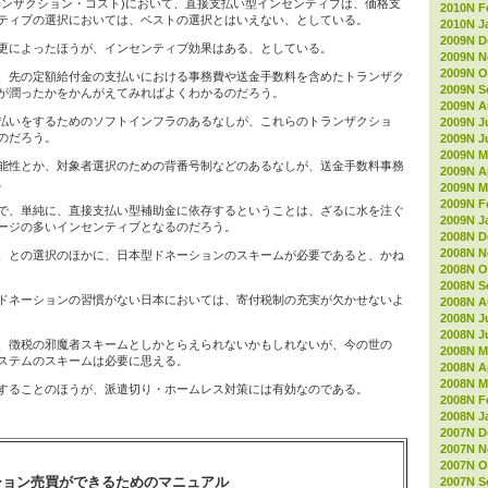
ランザクション・コスト)において、直接支払い型インセンティブは、価格支
2010N F
ティブの選択においては、ベストの選択とはいえない、としている。
2010N J
2009N D
更によったほうが、インセンティブ効果はある、としている。
2009N 
2009N O
、先の定額給付金の支払いにおける事務費や送金手数料を含めたトランザク
2009N S
が潤ったかをかんがえてみればよくわかるのだろう。
2009N A
払いをするためのソフトインフラのあるなしが、これらのトランザクショ
2009N J
のだろう。
2009N J
2009N M
能性とか、対象者選択のための背番号制などのあるなしが、送金手数料事務
2009N Ap
。
2009N M
2009N F
で、単純に、直接支払い型補助金に依存するということは、ざるに水を注ぐ
2009N J
ージの多いインセンティブとなるのだろう。
2008N D
2008N 
、との選択のほかに、日本型ドネーションのスキームが必要であると、かね
2008N O
2008N S
ドネーションの習慣がない日本においては、寄付税制の充実が欠かせないよ
2008N A
2008N J
2008N J
、徴税の邪魔者スキームとしかとらえられないかもしれないが、今の世の
2008N M
ステムのスキームは必要に思える。
2008N Ap
2008N M
することのほうが、派遣切り・ホームレス対策には有効なのである。
2008N F
2008N J
2007N D
2007N 
2007N O
ション売買ができるためのマニュアル
2007N S