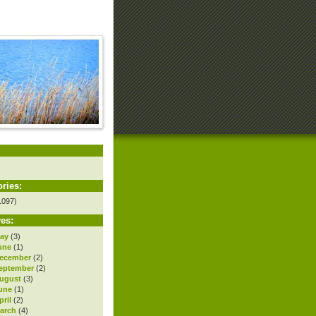
ries:
1097)
es:
ay
(3)
une
(1)
ecember
(2)
eptember
(2)
ugust
(3)
une
(1)
ril
(2)
arch
(4)