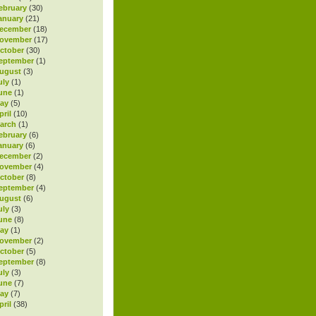
ebruary
(30)
anuary
(21)
ecember
(18)
November
(17)
ctober
(30)
eptember
(1)
ugust
(3)
uly
(1)
une
(1)
ay
(5)
ril
(10)
arch
(1)
ebruary
(6)
anuary
(6)
ecember
(2)
November
(4)
ctober
(8)
eptember
(4)
ugust
(6)
uly
(3)
une
(8)
ay
(1)
November
(2)
ctober
(5)
eptember
(8)
uly
(3)
une
(7)
ay
(7)
ril
(38)