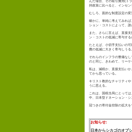
んだ場合、その取引費用(ト
持政策に比べると、インセン
むしろ、面的な制度設定の変
確かに、単純に考えてみれば
ション・コストによって、誰
また、さらに言えば、直接支
ン・コストの低減に寄与する
たとえば、小切手支払いの可
費の低減に大きく寄与しうる
それらのインフラの整備なし
のと同じ、きわめて、リーケ
私は、減税か、直接支払いか
てから思っている。
キリスト教的なチャリティや
うに思える。
これは、国税当局にとっては
中、日本型ドネーション・シ
冠つきの寄付金控除の拡大を
お知らせ:
日本からシカゴのオプ