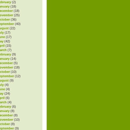
ebruary
(2)
anuary
(18)
ecember
(18)
November
(25)
ctober
(36)
eptember
(40)
ugust
(22)
uly
(17)
une
(17)
ay
(42)
ril
(15)
arch
(7)
ebruary
(9)
anuary
(14)
ecember
(5)
November
(18)
ctober
(10)
eptember
(12)
ugust
(9)
uly
(4)
une
(4)
ay
(24)
ril
(6)
arch
(4)
ebruary
(6)
anuary
(8)
ecember
(8)
November
(10)
ctober
(8)
eptember
(9)