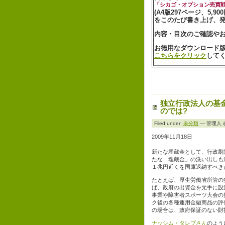
「シカゴ・オプション売買
(A4版297ページ、5,90
をこのたび書き上げ、
内容・目次のご確認や
お徳用なダウンロード版-
こちらをクリック
して
独立行政法人の基
のでは?
Filed under:
未分類
— 管理人 @ 
2009年11月18日
新たな埋蔵金として、行政刷
たな「埋蔵金」の洗い出しも
１兆円近くを国庫返納すべき
たとえば、厚生労働省所管の
ば、政府の出資金を元手に設
事業や障害者スポーツ大会の
ク後の各種運用金融商品の評
の場合は、政府保証のない財
ナッシム・タレブさん
のよう