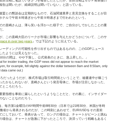
政担当相に電話でいきさつを報告したとしたが、菅担当相はＧＤＰ発表後の
報告は聞いたが、経緯説明は聞いていない」と語っている。
連盟との懇談会は定期的なもので、石油関連業界と意見交換をすることが目
ホテルで午前８時過ぎから午前９時過ぎまで行われたという。
での直嶋さんは、薄ら笑いを浮かべた様子で、ご自分がしでかしたことの重
だ。
が、この直嶋大臣のリークが市場に影響を与えたかどうかについて、このサ
 pace in over two years
』では下記のように伝えている。
レーディングの可能性を作り出すものではあるものの、このGDPニュース
したようには見えなかった。
時50分の間は、やや下落し、公式発表のときに、急上昇した。」
ial for insider trading, the GDP news did not appear to reach the market
e yen, for example, fell slightly against the dollar between 8am and 8:50am, only
al data came out.)
ころだったようだが、株式市場は取引時間前ということで、秘書連中が稼ごう
ったかもしれないが、直嶋さんという発言母体に、市場が注目しなかった、
てところだろう。
重要指標を事前に漏らしたというようなことだと、その裏に、インサイダー
のないことなのだろう。
は、毎月第1金曜日のNY時間午前8時30分（日本では21時30分、米国が冬時
労働省から発表されるのだが、この時刻にあわせて、EUR/USDをその直前
てにしておいて、発表があって、ロングの場合は、チャートがピーンと跳ね
の場合は、チャートが急激に下がったところで、決済っていう戦略もあるく