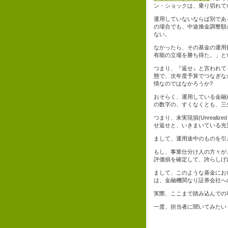
ン・ショックは、乗り切れて
運用していないならば別であ
の場合でも、中途換金調整額
ない。
なかったら、その基金の運用
有能の立場を勝ち得た。」と
つまり、『返せ』と言われて
態で、次年度予算でつなぎな
情なのではなかろうか?
おそらく、運用している金融
の数字の、すくなくとも、三
つまり、未実現損(Unreal
せ返せと、いきまいている光
まして、運用途中のものを引
もし、事業仕分け人の方々が
評価損を確定して、誇らしげ
まして、このような基金にお
は、金融機関なり証券会社へ
実際、ここまで踏み込んでの
一度、担当者に聞いてみたい