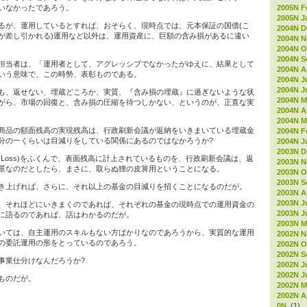
2005N F
いなかったであろう。
2005N J
るが、運用しているとすれば、おそらく、現時点では、元本保証の国債(こ
2004N D
が差し引かれる)運用など以外は、運用資産に、巨額の含み損があるに違い
2004N 
2004N O
2004N S
担当者は、「運用者として、アグレッシブでなかったがゆえに、結果として
2004N A
いう意味で、この時勢、表彰ものである。
2004N J
2004N J
も、返せない、埋蔵どころか、実質、『含み損の埋蔵』に過ぎないような状
2004N M
がら、市場の回復と、含み損の圧縮を待つしかない、というのが、正直な実
2004N Ap
2004N M
商品の額面残高の実現残高は、行政刷新会議が返納をいきまいている埋蔵金
2004N F
分の一くらいは目減りをしている関係にあるのではなかろうか?
2004N J
2003N D
ized Loss)をふくんで、表面残高に計上されているものを、行政刷新会議は、返
2003N 
景なのだとしたら、まさに、取らぬ狸の皮算用ということになる。
2003N O
2003N S
き上げれば、さらに、それ以上の基金の目減りを招くことになるのだが。
2003N A
2003N J
、それほどにいきまくのであれば、それぞれの基金の現時点での運用資金の
2003N J
に語るのであれば、話はわかるのだが。
2003N M
いては、自主運用のスキルもない方ばかりなのであろうから、実質的な運用
2002N 
の委託運用の形をとっているのであろう。
2002N O
2002N S
事業仕分けなんだろうか?
2002N J
2002N J
ものだが。
2002N M
2002N Ap
0N
(1)