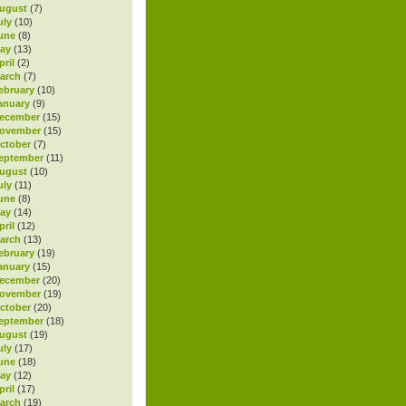
ugust
(7)
uly
(10)
une
(8)
ay
(13)
ril
(2)
arch
(7)
ebruary
(10)
anuary
(9)
ecember
(15)
November
(15)
ctober
(7)
eptember
(11)
ugust
(10)
uly
(11)
une
(8)
ay
(14)
ril
(12)
arch
(13)
ebruary
(19)
anuary
(15)
ecember
(20)
November
(19)
ctober
(20)
eptember
(18)
ugust
(19)
uly
(17)
une
(18)
ay
(12)
ril
(17)
arch
(19)