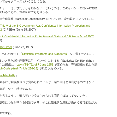
いてからクローズということになる。
チャートは、ぴたりとも動かない、というのは、このイベント指標への管理
ていることの、逆の証左でもありうる。
(Statistical Confidentiality )については、次の規定によっている。
itle V of the E-Government Act, Confidential Information Protection and
02
(CIPSEA) (June 15, 2007)
t, Confidential Information Protection and Statistical Efficiency Act of 2002
2)
ality Order
(June 27, 1997)
こちらのサイト「
Statistical Programs and Standards
」をご覧ください。。
国立統計経済研究所：インセ）における『Statistical Confidentiality』
律的な規制は、
Law n°51-711 of 7 June 1951
で定められ、守秘義務を犯した場
h Code pénal (Article 226-13)
で規定されている。
onfidentiality
」
41条に守秘義務違反が定められているが、諸外国ほど厳密なものではない。
違反』なぞ、埒外である。
を見るように、薄ら笑いで済まされられる問題では決してないのだ。
取引につながりうる問題であり、そこに組織的な意図が働きうる可能性があ
のですね。