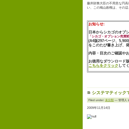
藤井財務大臣の不用意な円高
い、この鳩山政権は、その辺
お知らせ:
日本からシカゴのオプ
「シカゴ・オプション売買
(A4版297ページ、5,90
をこのたび書き上げ、
内容・目次のご確認や
お徳用なダウンロード版-
こちらをクリック
して
システマティック
Filed under:
未分類
— 管理人 @ 
2009年11月14日