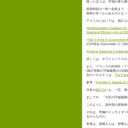
残ったほうは、市場が落ち着
発表時刻の一秒一刻前まで、
規制が並々ならぬものとなっ
アメリカにおいては、統計上の守秘義務
◦
Implementation Guidance for T
Statistical Efficiency Act of 20
◦
Title V of the E-Government Ac
(CIPSEA) (December 17, 200
◦
Federal Statistical Confidenti
詳しくは、ホワイトハウスの
また、フランスのINSEE（フランス
(統計情報の守秘義務)の法
合のペナルティは、
The Frenc
参考「
Principle 5: Statistical C
日本の
統計法
にも、一応、第
ましてや、『大臣の守秘義務
このように、諸外国の規制例
それは、究極のインサイダー
るからなのだ。
本来は、直嶋さんは、辞職も