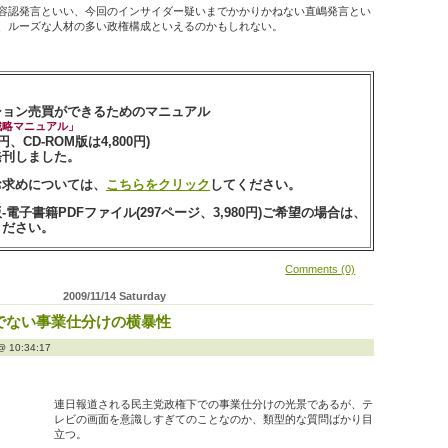
容認発言といい、今回のインサイダー疑いまでかかりかねない直嶋発言とい
、ルーズな人材の多い政権構成といえるのかもしれない。
ション売買ができるためのマニュアル
戦略マニュアル」
0円、CD-ROM版は4,800円)
発刊しました。
お求めについては、
こちらをクリック
してください。
電子書籍PDFファイル(297ページ、3,980円)ご希望の場合は、
ください。
Comments (0)
2009/11/14 Saturday
でない事業仕分けの横暴性
10:34:17
連日報道される民主党政権下での事業仕分けの光景であるが、テ
レビの画面を意識しすぎてのことなのか、類型的な質問ばかり目
立つ。