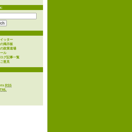
h:
イッター
の掲示板
の政策道場
ール
ログ記事一覧
ご意見
nts
RSS
TML