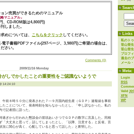
Searc
ション売買ができるためのマニュアル
戦略マニュアル」
0円、CD-ROM版は4,800円)
発刊しました。
Links
お求めについては、
こちらをクリック
してください。
私のトゥ
電子書籍PDFファイル(297ページ、3,980円)ご希望の場合は、
笹山登生
ください。
笹山登生
プロフィ
過去のブ
Comments (0)
メール・
2009/11/16 Monday
Meta:
分がしでかしたことの重要性をご認識ないようで
Login
RSS
14:24:10
Comme
Valid
XH
XFN
WP
、午前８時５０分に発表された７―９月国内総生産（ＧＤＰ）速報値を事前
したことについて、発表時刻を知らなかったとし、「申し訳なかった。私の
内で記者団に語った。
時過ぎから行われた懇談会の冒頭あいさつでＧＤＰの数字に言及した。同相
ず「大丈夫と思って」話してしまったとし、「以降、注意する」と反省。言
状況に関心が高く、心配していると思って話した」と釈明した。