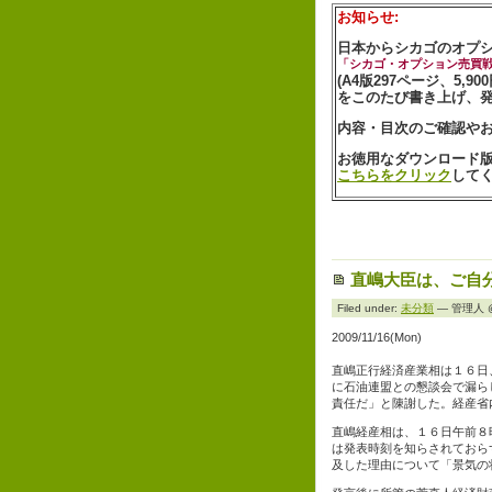
お知らせ:
日本からシカゴのオプ
「シカゴ・オプション売買
(A4版297ページ、5,90
をこのたび書き上げ、
内容・目次のご確認や
お徳用なダウンロード版-
こちらをクリック
して
直嶋大臣は、ご自
Filed under:
未分類
— 管理人 @ 
2009/11/16(Mon)
直嶋正行経済産業相は１６日
に石油連盟との懇談会で漏ら
責任だ」と陳謝した。経産省
直嶋経産相は、１６日午前８
は発表時刻を知らされておら
及した理由について「景気の