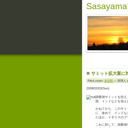
Sasayama’
サミット拡大案に
Filed under:
未分類
— 管理人 @ 
2008/02/03(Sun)
洞爺湖サミットを控え
国、インドなどを加え
かねてから、このサミ
に、改めて、インドな
たほか、イギリスのブ
これに対して、洞爺湖