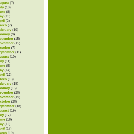
ugust
(7)
uly
(10)
une
(8)
ay
(13)
ril
(2)
arch
(7)
ebruary
(10)
anuary
(9)
ecember
(15)
November
(15)
ctober
(7)
eptember
(11)
ugust
(10)
uly
(11)
une
(8)
ay
(14)
ril
(12)
arch
(13)
ebruary
(19)
anuary
(15)
ecember
(20)
November
(19)
ctober
(20)
eptember
(18)
ugust
(19)
uly
(17)
une
(18)
ay
(12)
ril
(17)
arch
(19)