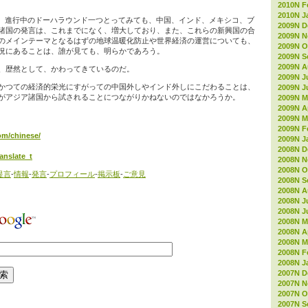
2010N F
2010N J
、進行中のドーハラウンド一つとってみても、中国、インド、メキシコ、ブ
2009N D
諸国の発言は、これまでになく、増大しており、また、これらの新興国の合
2009N 
のメインテーマとなるはずの地球温暖化防止や世界経済の運営についても、
2009N O
況にあることは、誰が見ても、明らかであろう。
2009N S
2009N A
、歴然として、かわってきているのだ。
2009N J
かつての経済的栄光にすがっての中国外しやインド外しにこだわることは、
2009N J
がアジア諸国から試されることにつながりかねないのではなかろうか。
2009N M
2009N Ap
2009N M
2009N F
com/chinese/
2009N J
2008N D
anslate_t
2008N 
2008N O
提言
-
情報
-
発言
-
プロフィール
-
掲示板
-
ご意見
2008N S
2008N A
2008N J
2008N J
2008N M
2008N Ap
2008N M
2008N F
2008N J
2007N D
2007N 
2007N O
2007N S