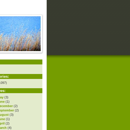
ries:
1097)
es:
ay
(3)
une
(1)
ecember
(2)
eptember
(2)
ugust
(3)
une
(1)
ril
(2)
arch
(4)