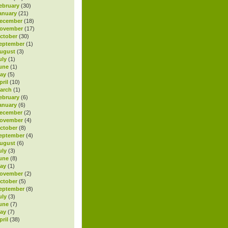
ebruary
(30)
anuary
(21)
ecember
(18)
November
(17)
ctober
(30)
eptember
(1)
ugust
(3)
uly
(1)
une
(1)
ay
(5)
ril
(10)
arch
(1)
ebruary
(6)
anuary
(6)
ecember
(2)
November
(4)
ctober
(8)
eptember
(4)
ugust
(6)
uly
(3)
une
(8)
ay
(1)
November
(2)
ctober
(5)
eptember
(8)
uly
(3)
une
(7)
ay
(7)
ril
(38)