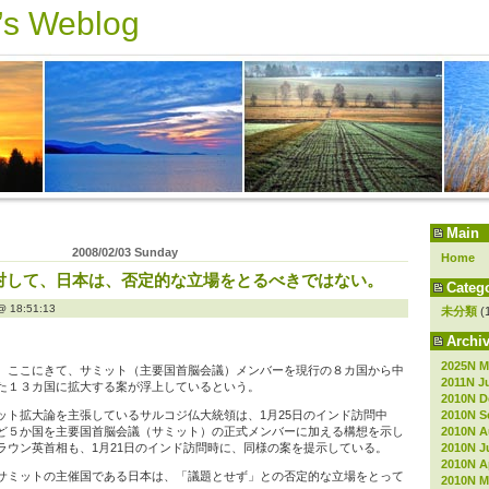
s Weblog
Main
2008/02/03 Sunday
Home
対して、日本は、否定的な立場をとるべきではない。
Catego
18:51:13
未分類
(
Archiv
2025N M
、ここにきて、サミット（主要国首脳会議）メンバーを現行の８カ国から中
2011N J
た１３カ国に拡大する案が浮上しているという。
2010N D
2010N S
ット拡大論を主張しているサルコジ仏大統領は、1月25日のインド訪問中
2010N A
ど５か国を主要国首脳会議（サミット）の正式メンバーに加える構想を示し
2010N J
ラウン英首相も、1月21日のインド訪問時に、同様の案を提示している。
2010N Ap
サミットの主催国である日本は、「議題とせず」との否定的な立場をとって
2010N M