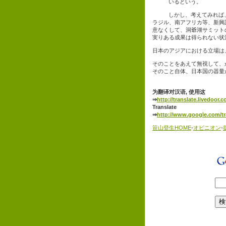
いるという。
しかし、考えてみれば
ラジル、南アフリカ等、新興
意なくして、洞爺湖サミット
実りある成果は得られない状
日本のアジアにおける立場は
そのことをあえて無視して、
そのこと自体、日本国の器量
为翻译对汉语, 使用这
⇒
http://translate.livedoor.
Translate
⇒
http://www.google.com/tr
笹山登生HOME
-
オピニオン
-