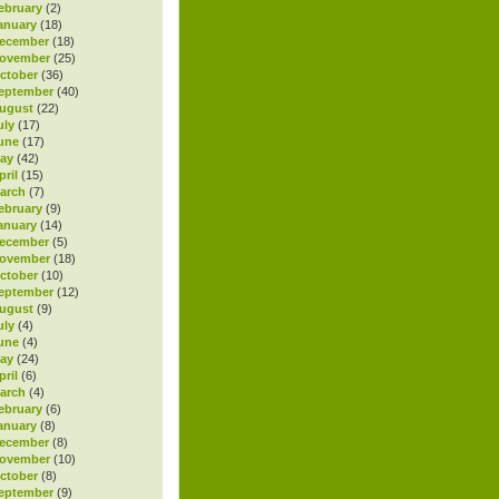
ebruary
(2)
anuary
(18)
ecember
(18)
November
(25)
ctober
(36)
eptember
(40)
ugust
(22)
uly
(17)
une
(17)
ay
(42)
ril
(15)
arch
(7)
ebruary
(9)
anuary
(14)
ecember
(5)
November
(18)
ctober
(10)
eptember
(12)
ugust
(9)
uly
(4)
une
(4)
ay
(24)
ril
(6)
arch
(4)
ebruary
(6)
anuary
(8)
ecember
(8)
November
(10)
ctober
(8)
eptember
(9)