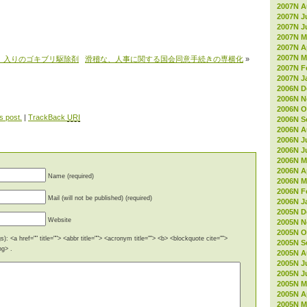
2007N A
2007N J
2007N J
2007N M
2007N Ap
2007N M
」入りのゴキブリ駆除剤
滑稽な、人事に関する国会同意手続きの専横化
»
2007N F
2007N J
2006N D
2006N 
2006N O
s post.
|
TrackBack
URI
2006N S
2006N A
2006N J
2006N J
2006N M
2006N Ap
Name (required)
2006N M
2006N F
Mail (will not be published) (required)
2006N J
2005N D
Website
2005N 
2005N O
): <a href="" title=""> <abbr title=""> <acronym title=""> <b> <blockquote cite="">
2005N S
ng> .
2005N A
2005N J
2005N J
2005N M
2005N Ap
2005N M