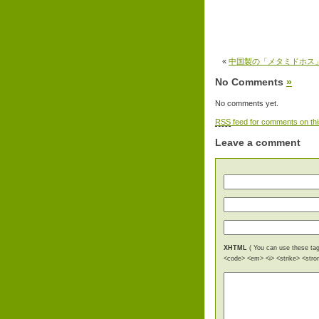
«
中国製の「メタミドホス
No Comments
»
No comments yet.
RSS
feed for comments on thi
Leave a comment
XHTML
( You can use these tags
<code> <em> <i> <strike> <stro