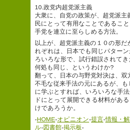
10.政党内超党派主義
大衆に、自党の政策が、超党派主
民にとって有用なことであること
手党を連立に至らしめる方法。
以上が、超党派主義の１０の形だ
れぞれは、日本でも同じパターン
ろいろな形で、試行錯誤されてき
何処も同じ、というわけか?
翻って、日本の与野党対決は、双
不毛な従来手法の元にあるが、も
に学ぶとすれば、いろいろな手法
ドにとって展開できる材料がある
けであろうか。
-
HOME
-
オピニオン
-
提言
-
情報・解
ル
-
図書館
-
掲示板
-