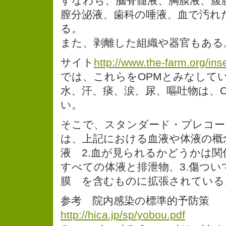
すなわち、脳脊髄液、胸膜液、腹
膣分泌液、歯科の唾液、血で汚れ
る。
また、剥離した組織や器官もある
サイト
http://www.the-farm.org/in
では、これらをOPMとみなして
水、汗、痰、涙、尿、嘔吐物は、
い。
そこで、スタンダード・プレコー
は、上記における血液や体液の概
液 2.血が見られるかどうかは
すべての体液と排泄物、3.傷つい
膜 を含むものに拡張されている
参考 院内感染の標準的予防策
http://hica.jp/sp/yobou.pdf