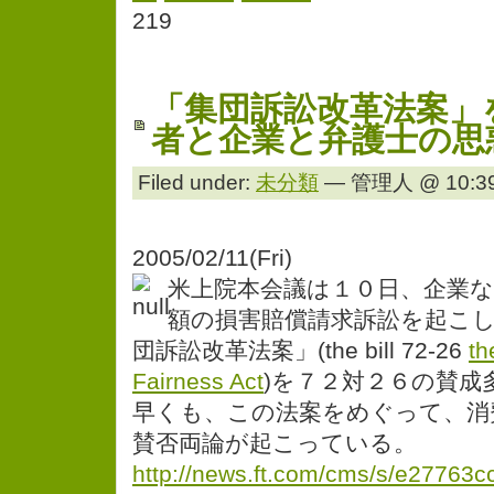
219
「集団訴訟改革法案」
者と企業と弁護士の思
Filed under:
未分類
— 管理人 @ 10:39
2005/02/11(Fri)
米上院本会議は１０日、企業
額の損害賠償請求訴訟を起こ
団訴訟改革法案」(the bill 72-26
th
Fairness Act
)を７２対２６の賛成
早くも、この法案をめぐって、消
賛否両論が起こっている。
http://news.ft.com/cms/s/e27763c