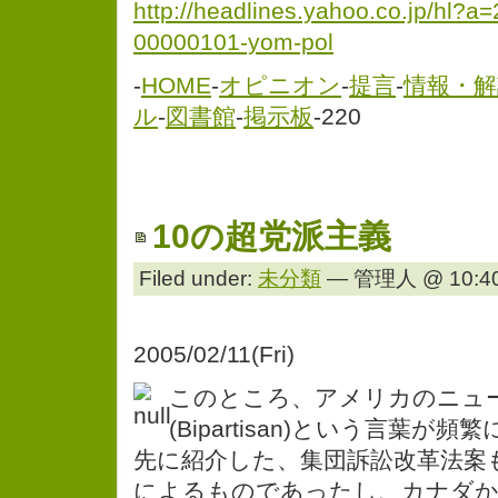
http://headlines.yahoo.co.jp/hl?a
00000101-yom-pol
-
HOME
-
オピニオン
-
提言
-
情報・解
ル
-
図書館
-
掲示板
-220
10の超党派主義
Filed under:
未分類
— 管理人 @ 10:40
2005/02/11(Fri)
このところ、アメリカのニュ
(Bipartisan)という言葉が
先に紹介した、集団訴訟改革法案
によるものであったし、カナダか