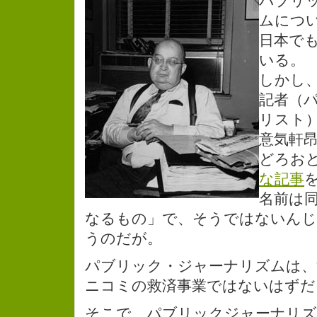
パブリ
ムにつ
日本で
いる。
しかし
記者（
リスト
意気軒
どろお
な記事
名前は
なるもの」で、そうではないん
うのだが。
パブリック・ジャーナリズムは、
ニコミの救済事業ではないはずだ
そこで、パブリックジャーナリズ