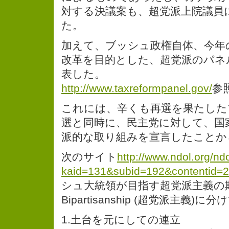
対する決議案も、超党派上院議員
た。
加えて、ブッシュ政権自体、今年
改革を目的とした、超党派のパネ
表した。
http://www.taxreformpanel.gov/
参
これには、辛くも再選を果たした
選と同時に、民主党に対して、国
派的な取り組みを宣言したことか
次のサイト
http://www.ndol.org/nd
kaid=131&subid=192&contentid=
シュ大統領が目指す超党派主義の
Bipartisanship (超党派主義
1.土台を元にしての連立