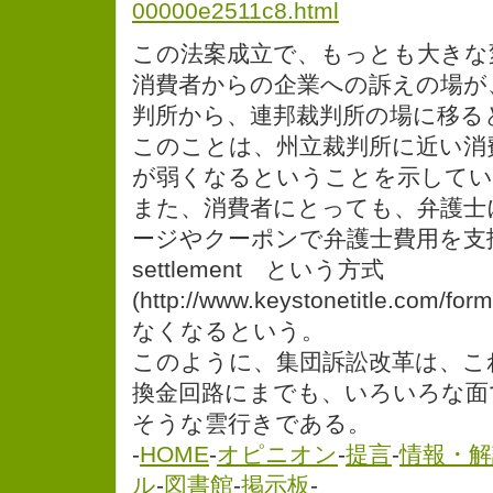
00000e2511c8.html
この法案成立で、もっとも大きな
消費者からの企業への訴えの場が
判所から、連邦裁判所の場に移る
このことは、州立裁判所に近い消
が弱くなるということを示してい
また、消費者にとっても、弁護士
ージやクーポンで弁護士費用を支払
settlement という方式
(http://www.keystonetitle.com
なくなるという。
このように、集団訴訟改革は、こ
換金回路にまでも、いろいろな面
そうな雲行きである。
-
HOME
-
オピニオン
-
提言
-
情報・解
ル
-
図書館
-
掲示板
-