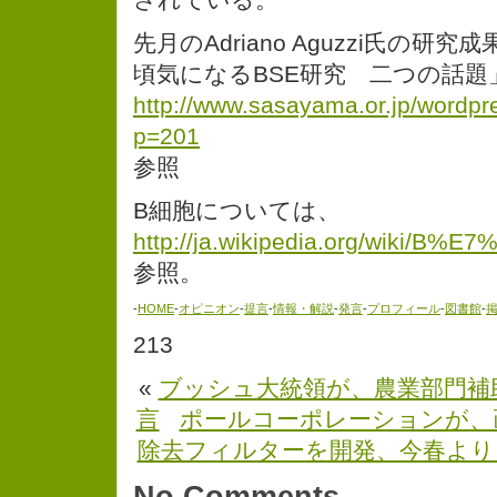
先月のAdriano Aguzzi氏の研
頃気になるBSE研究 二つの話題
http://www.sasayama.or.jp/wordpr
p=201
参照
B細胞については、
http://ja.wikipedia.org/wiki/
参照。
-
HOME
-
オピニオン
-
提言
-
情報・解説
-
発言
-
プロフィール
-
図書館
-
213
«
ブッシュ大統領が、農業部門補
言
ポールコーポレーションが、
除去フィルターを開発、今春より
No Comments