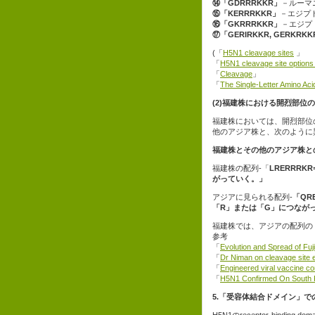
⑭「GDRRRKKR」
－ルーマニア(
⑮「KERRRKKR」
－エジプト、タ
⑯「GKRRRKKR」
－エジプト(A
⑰「GERIRKKR, GERKRKK
(「
H5N1 cleavage sites
」
「
H5N1 cleavage site options
「
Cleavage
」
「
The Single-Letter Amino Ac
(2)福建株における開烈部位
福建株においては、開烈部位の上流のシ
他のアジア株と、次のように
福建株とその他のアジア株と
福建株の配列-「
LRERRR
がっていく。」
アジアに見られる配列-
「QR
「R」または「G」につなが
福建株では、アジアの配列の
参考
「
Evolution and Spread of Fu
「
Dr Niman on cleavage site e
「
Engineered viral vaccine co
「
H5N1 Confirmed On South
5.「受容体結合ドメイン」
H5N1のreceptor-bind