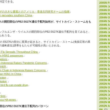
特定できる。
2005N F
2005N J
2004N D
ザの大きな要因とのアメリカ・香港共同研究チームの指摘
」
2004N 
n pervades southern China
」
2004N O
2004N S
スの開烈部位のPB2 E627K遺伝子配列如何が、サイトカイン・ストームをも
2004N A
2004N J
フルエンザ・ウイルスの開烈部位のPB2 E627K遺伝子配列を見てみると、
2004N J
られうる。
2004N M
2004N Ap
の E627Kの部分に変異が起きると、サイトカイン・ストーム(免疫応答の異
2004N M
の過剰産生)誘導をもたらす可能性が高いとされる。
2004N F
2004N J
d Flu Spreads Throughout China
」
2003N D
an H5N1 sequences
」
2003N 
ptions
」
2003N O
 Indonesia Raises Pandemic Concerns
」
2003N S
RRKKR
」
2003N A
 Chain in Indonesia Raises Concerns
」
2003N J
jian H5N1 In China
」
2003N J
sition
」
2003N M
lution
」
2002N 
bird flu can evade drug
」
2002N O
2002N S
」
2002N J
Hints
」
2002N J
enza HA genes
」
2002N M
2002N Ap
烈部位のPB2 E627K遺伝子配列のパターン
0N
(1)