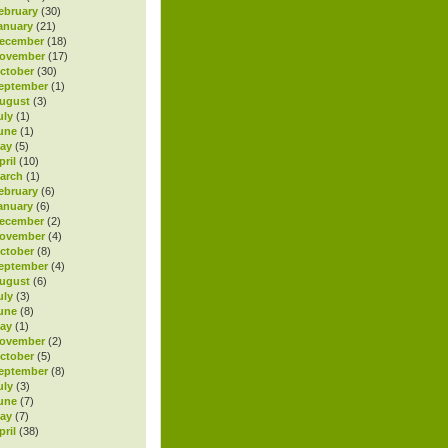
ebruary
(30)
anuary
(21)
ecember
(18)
November
(17)
ctober
(30)
eptember
(1)
ugust
(3)
uly
(1)
une
(1)
ay
(5)
ril
(10)
arch
(1)
ebruary
(6)
anuary
(6)
ecember
(2)
November
(4)
ctober
(8)
eptember
(4)
ugust
(6)
uly
(3)
une
(8)
ay
(1)
November
(2)
ctober
(5)
eptember
(8)
uly
(3)
une
(7)
ay
(7)
ril
(38)