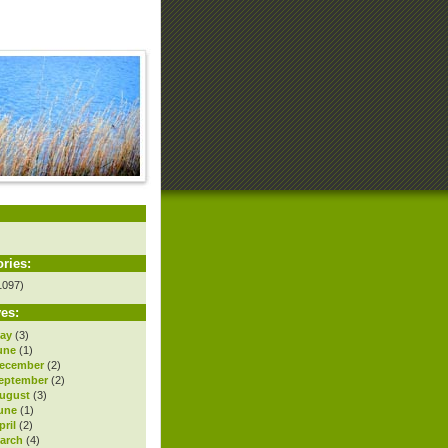
ries:
1097)
es:
ay
(3)
une
(1)
ecember
(2)
eptember
(2)
ugust
(3)
une
(1)
ril
(2)
arch
(4)