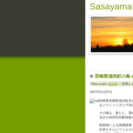
Sasayama’
宮崎県清武町の鳥
Filed under:
未分類
— 管理人 @ 
2007/01/12(Fri)
宮崎県宮崎郡清武町木
るニワトリ１万２千羽
その後も、新たに、鶏
合計2,400羽(同養
獣医師による簡易検査
生所がさらにウイルス