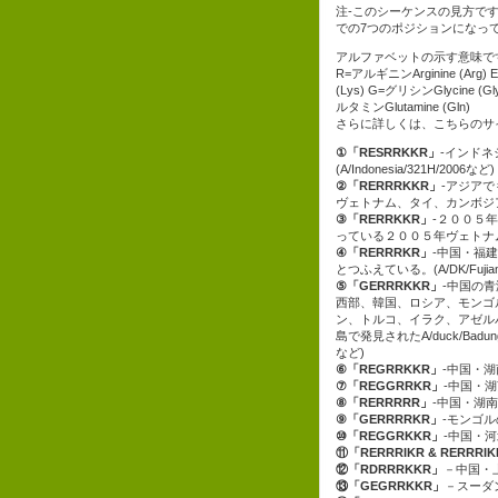
注-このシーケンスの見方ですが、左からam
での7つのポジションになっ
アルファベットの示す意味で
R=アルギニンArginine (Arg) E
(Lys) G=グリシンGlycine (Gl
ルタミンGlutamine (Gln)
さらに詳しくは、こちらのサ
①「RESRRKKR」
-インドネ
(A/Indonesia/321H/2006など)
②「RERRRKKR」
-アジアで
ヴェトナム、タイ、カンボジアの配列(A
③「RERRKKR」
-２００５
っている２００５年ヴェトナムの配列(
④「RERRRKR」
-中国・福
とつふえている。(A/DK/Fujian
⑤「GERRRKKR」
-中国の
西部、韓国、ロシア、モンゴ
ン、トルコ、イラク、アゼル
島で発見されたA/duck/Badung-Bal
など)
⑥「REGRRKKR」
-中国・湖南( 
⑦「REGGRRKR」
-中国・湖南そ
⑧「RERRRRR」
-中国・湖南そ
⑨「GERRRRKR」
-モンゴルの白
⑩「REGGRKKR」
-中国・河北(
⑪「RERRRIKR & RERRRI
⑫「RDRRRKKR」
－中国・上海(
⑬「GEGRRKKR」
－スーダン(A