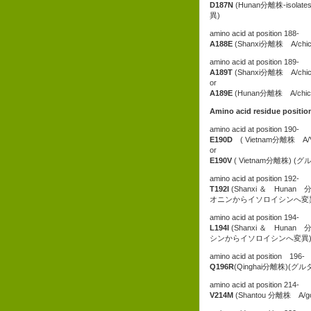
D187N
(Hunan分離株-isola
異)
amino acid at position 188-
A188E
(Shanxi分離株 A/ch
amino acid at position 189-
A189T
(Shanxi分離株 A/ch
or
A189E
(Hunan分離株 A/ch
Amino acid residue posit
amino acid at position 190-
E190D
( Vietnam分離株 A
or
E190V
( Vietnam分離株)
amino acid at position 192-
T192I
(Shanxi ＆ Hunan 分離
オニンからイソロイシンへ変
amino acid at position 194-
L194I
(Shanxi ＆ Hunan 分離
シンからイソロイシンへ変異
amino acid at position 196-
Q196R
(Qinghai分離株)
amino acid at position 214-
V214M
(Shantou 分離株 A/