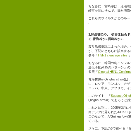
ちなみに、宮崎県は、児湯養
崎市を間に挟んで、日向灘沿
これらのウイルスがどのルー
.
.
3.開裂部位や.「受容体結
る-青海株か?福建株か?-
渡り鳥伝播説によった場合、その開裂部位(
が、下記のどちらに該当する
参考「
H5N1 cleavage sites
ちなみに、韓国の鳥インフルエン
遺伝子配列15のパターン」のうちの
参照「
Qinghai H5N1 Confirm
青海株(the Qinghai s
に、ロシア、モンゴル、カザフ
ロッパ、中東、アフリカ、イ
このサイト、「
Suspect Qingh
Qinghai strain）であろ
これとは別に、2005年3
南アジアに見られたA/DK/Fujian
このなかで、A/Guinea fowl/S
ている。
さらに、下記の5で述べる「