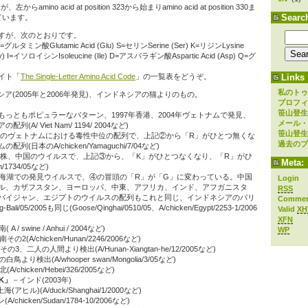
ino acid at position 323から始まりamino acid at position 330ま
Searc
ています。
すが、次のとおりです。
=グルタミン酸Glutamic Acid (Glu) S=セリンSerine (Ser) K=リジンLysine
y) I=イソロイシンIsoleucine (Ile) D=アスパラギン酸Aspartic Acid (Asp) Q=グ
Links
イト「
The Single-Letter Amino Acid Code
」の一覧表をどうぞ。
私のトゥ
シア(2005年と2006年発見)、インドネシアの猫よりのもの。
プロフィ
笹山登生
もっともポピュラーなパターン、1997年香港、2004年ヴェトナムで発見、
メール・
/ Viet Nam/ 1194/ 2004など)
笹山登生
年のヴェトナムにおける毒性中位の配列で、上記②から「R」がひとつ無くな
過去のブ
日本のA/chicken/Yamaguchi/7/04など)
建株、中国のウイルスで、上記③から、「K」がひとつなくなり、「R」がひ
Meta:
/1734/05など)
青海湖での発見ウイルスで、④の冒頭の「R」が「G」に変わっている。中国
Login
ル、カザフスタン、ヨーロッパ、中東、アフリカ、インド、アフガニスタ
RSS
バイジャン、エジプトのウイルスの配列もこれと同じ、インドネシアのバリ
Comme
i/05/2005も同じ(Goose/Qinghai/0510/05、A/chicken/Egypt/2253-1/2006
Valid
XH
XFN
A / swine / Anhui / 2004など)
WP
の2(A/chicken/Hunan/2246/2006など)
の3、二人の人間より検出(A/Hunan-Xiangtan-he/12/2005など)
鳥より検出(A/whooper swan/Mongolia/3/05など)
A/chicken/Hebei/326/2005など)
KK」
－インド(2003年)
アヒル)(A/duck/Shanghai/1/2000など)
/chicken/Sudan/1784-10/2006など)