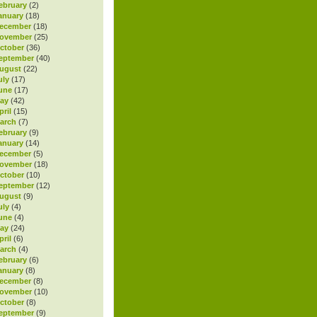
ebruary
(2)
anuary
(18)
ecember
(18)
November
(25)
ctober
(36)
eptember
(40)
ugust
(22)
uly
(17)
une
(17)
ay
(42)
ril
(15)
arch
(7)
ebruary
(9)
anuary
(14)
ecember
(5)
November
(18)
ctober
(10)
eptember
(12)
ugust
(9)
uly
(4)
une
(4)
ay
(24)
ril
(6)
arch
(4)
ebruary
(6)
anuary
(8)
ecember
(8)
November
(10)
ctober
(8)
eptember
(9)