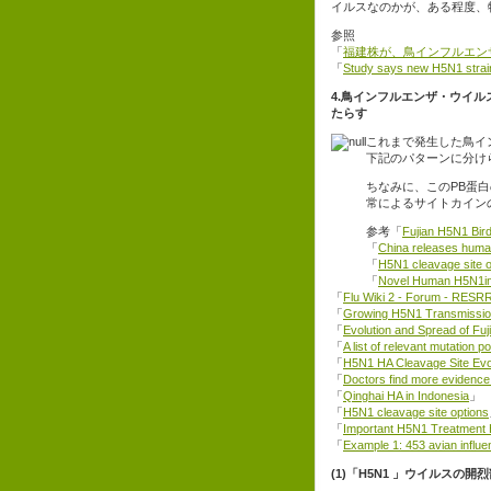
イルスなのかが、ある程度、
参照
「
福建株が、鳥インフルエン
「
Study says new H5N1 strai
4.鳥インフルエンザ・ウイル
たらす
これまで発生した鳥イン
下記のパターンに分け
ちなみに、このPB蛋白
常によるサイトカイン
参考「
Fujian H5N1 Bir
「
China releases hum
「
H5N1 cleavage site o
「
Novel Human H5N1in
「
Flu Wiki 2 - Forum - RES
「
Growing H5N1 Transmission
「
Evolution and Spread of Fu
「
A list of relevant mutation po
「
H5N1 HA Cleavage Site Evo
「
Doctors find more evidence 
「
Qinghai HA in Indonesia
」
「
H5N1 cleavage site options
「
Important H5N1 Treatment 
「
Example 1: 453 avian influ
(1)「H5N1 」ウイルスの開