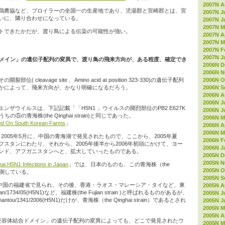
2007N A
鶏農協など、ブロイラーの全国一の生産地であり、児湯郡と宮崎郡とは、宮
2007N J
いに、隣り合わせになっている。
2007N J
2007N M
トできたかだが、渡り鳥による伝染の可能性が強い。
2007N Ap
2007N M
2007N F
2007N J
合ドメイン」の遺伝子配列の変異で、渡り鳥の飛来方向が、ある程度、確定でき
2006N D
2006N 
2006N O
 cleavage site 、Amino acid at position 323-330)の遺伝子配列
2006N S
かによって、飛来方向が、かなり明確になるだろう。
2006N A
」
2006N J
ザウイルスは、下記記載「「H5N1 」ウイルスの開烈部位のPB2 E627K
2006N J
⑤の青海株(the Qinghai strain)と同じであった。
2006N M
ed On South Korean Farms
」
2006N Ap
2006N M
train)は、2005年5月に、中国の青海湖で発見されたもので、ここから、2005年夏
2006N F
スタンにわたり、それから、2005年後半から2006年初頭にかけて、ヨー
2006N J
ンド、アフガニスタンへと、拡大していったものである。
2005N D
2005N 
ai H5N1 Infections in Japan
」では、日本のものも、この青海株（the
2005N O
うと推測している。
2005N S
月に中国の福建省で見られ、その後、香港・ラオス・マレーシア・タイなど、東
2005N A
/1734/05(H5N1)など、福建株(the Fujian strain )と呼ばれるものがあるが、
2005N J
hantou/1341/2006(H5N1)だけが、青海株（the Qinghai strain）であるとされ
2005N J
2005N M
2005N Ap
受容体結合ドメイン」の遺伝子配列の変異によっても、どこで発見されたウ
2005N M