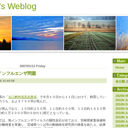
s Weblog
Main
2007/01/12 Friday
Home
インフルエンザ問題
Catego
10:44:06
未分類
(
Archiv
2025N M
原の「
谷口孵卵場黒坂農場
」で今月１０日から１１日にかけて、飼育してい
2011N J
のうち、およそ７５０羽が死んだ。
2010N D
2010N S
が死んでおり、１０日約２５０羽、１１日約５００羽、１２日約１６５０羽
2010N A
鶏場の約１万２０００羽の５分の１)死亡となっている。
2010N J
では、鳥インフルエンザウイルスの陽性反応が出ており、宮崎県家畜保健衛
2010N Ap
分離検査を実施し、茨城県つくば市の動物衛生研究所の検査を経た上、結果
2010N M