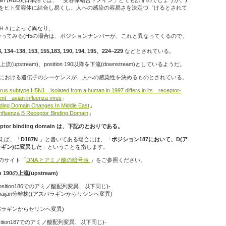
をヒト受容体に結合し易くし、人への感染の容易さを決定づ゛けるとされて
iteは、ＨＡによって異なり、
temをつかってみる(H5の場合は、ポジションナンバーが、これと異なってくるので、
 134–138, 153, 155,183, 190, 194, 195、224–229
などとされている。
上流(upstream)、position 190以降を下流(downstream)としているようだ。
ng domain における遺伝子のシーケンスが、人への感染性を決めるものとされている。
virus subtype H5N1 isolated from a human in 1997 differs in its receptor-
lent avian influenza virus
」
ding Domain Changes In Middle East
」
nfluenza B Receptor Binding Domain
」
tor binding domain は、下記のとおりである。
えば、「
D187N
」と書いてある場合には、「
ポジション187において、D(ア
ラギン)に変異した
」ということを指します。
のサイト「
DNA とアミノ酸の暗号表
」をご参照ください。
tion 190の上流(upstream)
 186(position186でのアミノ酸配列変異、以下同じ)-
erbaijan分離株)(アスパラギンからリシンへ変異)
アスパラギンからセリンへ変異)
 187(position187でのアミノ酸配列変異、以下同じ)-