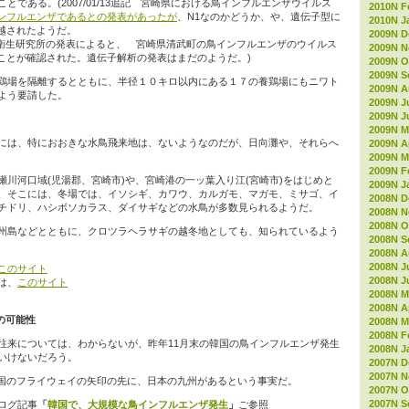
ことである。(2007/01/13追記 宮崎県における鳥インフルエンザウイルス
2010N F
ンフルエンザであるとの発表があったが
、N1なのかどうか、や、遺伝子型に
2010N J
越されたようだ。
2009N D
記 動物衛生研究所の発表によると、 宮崎県清武町の鳥インフルエンザのウイルス
2009N 
ことが確認された。遺伝子解析の発表はまだのようだ。)
2009N O
2009N S
鶏場を隔離するとともに、半径１０キロ以内にある１７の養鶏場にもニワト
2009N A
よう要請した。
2009N J
2009N J
2009N M
には、特におおきな水鳥飛来地は、ないようなのだが、日向灘や、それらへ
2009N Ap
2009N M
2009N F
川河口域(児湯郡、宮崎市)や、宮崎港の一ッ葉入り江(宮崎市)をはじめと
2009N J
、そこには、冬場では、イソシギ、カワウ、カルガモ、マガモ、ミサゴ、イ
2008N D
チドリ、ハシボソカラス、ダイサギなどの水鳥が多数見られるようだ。
2008N 
2008N O
州島などとともに、クロツラヘラサギの越冬地としても、知られているよう
2008N S
2008N A
2008N J
このサイト
2008N J
は、
このサイト
2008N M
2008N Ap
の可能性
2008N M
2008N F
往来については、わからないが、昨年11月末の韓国の鳥インフルエンザ発生
2008N J
いけないだろう。
2007N D
2007N 
国のフライウェイの矢印の先に、日本の九州があるという事実だ。
2007N O
2007N S
ログ記事
「
韓国で、大規模な鳥インフルエンザ発生
」
ご参照