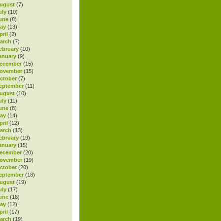
ugust
(7)
uly
(10)
une
(8)
ay
(13)
ril
(2)
arch
(7)
ebruary
(10)
anuary
(9)
ecember
(15)
November
(15)
ctober
(7)
eptember
(11)
ugust
(10)
uly
(11)
une
(8)
ay
(14)
ril
(12)
arch
(13)
ebruary
(19)
anuary
(15)
ecember
(20)
November
(19)
ctober
(20)
eptember
(18)
ugust
(19)
uly
(17)
une
(18)
ay
(12)
ril
(17)
arch
(19)