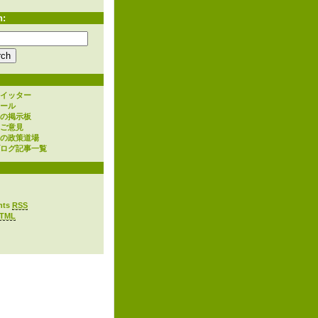
h:
イッター
ール
の掲示板
ご意見
の政策道場
ログ記事一覧
nts
RSS
TML