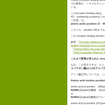
での変異が、ヘマグルチニン
いる。
このreceptor-binding s
H3 numbering sys
ご注意。)と、
amino acids position の 98,
このうち、position 190までを
この receptor bindi
参照「
The index influenza A 
binding properties from a viru
「
Qinghai H5N1 Receptor Bin
「
H5N1 Acquisition Matches I
これまで変異が見られた recep
なお、この見方ですが、たと
スパラギン酸)からN(アスパ
アミノ酸記号については、こ
Amino acid residue posi
amino acid at position
N186K
(Qinghai分離株 Az
or
N186S
(Qinghai分離株)(
amino acid at position