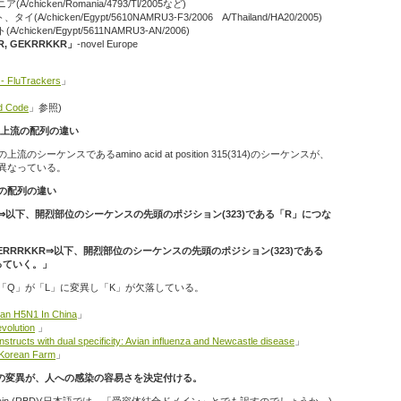
A/chicken/Romania/4793/Tl/2005など)
イ(A/chicken/Egypt/5610NAMRU3-F3/2006 A/Thailand/HA20/2005)
/chicken/Egypt/5611NAMRU3-AN/2006)
R, GEKRRKKR」
-novel Europe
 - FluTrackers
」
id Code
」参照)
の上流の配列の違い
ーケンスであるamino acid at position 315(314)のシーケンスが、
異なっている。
の配列の違い
KR⇒以下、開烈部位のシーケンスの先頭のポジション(323)である「R」につな
ERRRKKR⇒以下、開烈部位のシーケンスの先頭のポジション(323)である
っていく。」
「Q」が「L」に変異し「K」が欠落している。
jian H5N1 In China
」
volution
」
nstructs with dual specificity: Avian influenza and Newcastle disease
」
 Korean Farm
」
での変異が、人への感染の容易さを決定付ける。
ing domain (RBD)(日本語では、「受容体結合ドメイン」とでも訳すのでしょうか。)