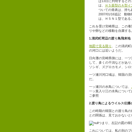
は13日に判明するとの
は、
Ｈ５亜型のＡ型イ
ついての発表は、持ち
2007/01/16追
は、Ｈ５Ｎ１型である
これを受け宮崎県は、この養
リや卵などの移動を自粛する
1.清武町周辺の渡り鳥飛来地
地図で見る限り
、この清武町
の河口には近いようだ。
日向灘の宮崎県側には、一ツ瀬
して、多くの干潟などがあり
ソシギ、ズグロカモメ、シロ
一ツ瀬川河口域は、韓国の済
だ。
一ッ瀬川の水鳥については、
一ッ葉入り江の水鳥について
ご参照
2.渡り鳥によるウイルス伝播
この時期の韓国との渡り鳥の
との関係は、見ておかないと
つまり、左記の図の韓
これについては、私の別のブ