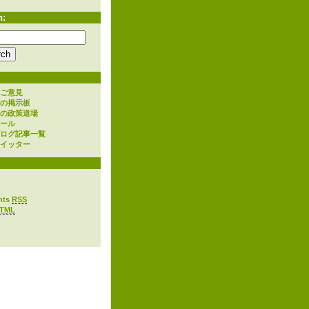
h:
ご意見
の掲示板
の政策道場
ール
ログ記事一覧
イッター
nts
RSS
TML