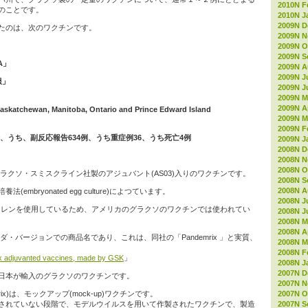
2010N F
のことです。
2010N J
2009N D
たのは、次のワクチンです。
2009N 
2009N O
2009N S
A」
2009N A
2009N J
服」
2009N J
2009N M
2009N Ap
 Saskatchewan, Manitoba, Ontario and Prince Edward Island
2009N M
2009N F
給、うち、副反応報告634例、うち重症例36、うち死亡4例
2009N J
2008N D
2008N 
2008N O
は、グラクソ・スミスクライン社製のアジュバント(AS03)入りのワクチンです。
2008N S
2008N A
mbryonated egg culture)によつています。
2008N J
クワレンを使用しているため、アメリカのグラクソのワクチンでは使われてい
2008N J
2008N M
2008N Ap
カナダ・バージョンでの商品名であり、これは、同社の「Pandemrix 」と実質、
2008N M
2008N F
x adjuvanted vaccines, made by GSK
」
2008N J
2007N D
、今回日本が輸入のグラクソのワクチンです。
2007N 
2007N O
ix)は、モックアップ(mock-up)ワクチンです。
2007N S
されていない段階で、モデルウイルスを用いて作製されたワクチンで、製造