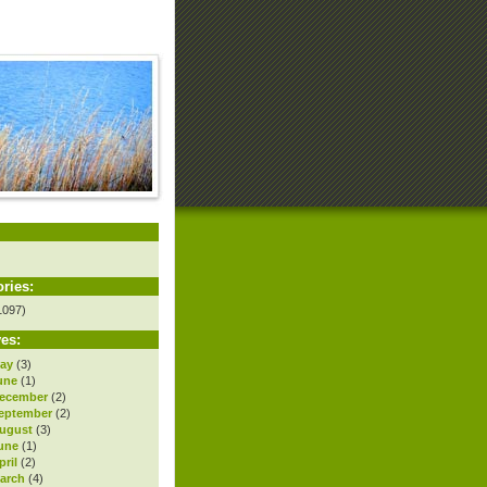
ries:
1097)
es:
ay
(3)
une
(1)
ecember
(2)
eptember
(2)
ugust
(3)
une
(1)
ril
(2)
arch
(4)