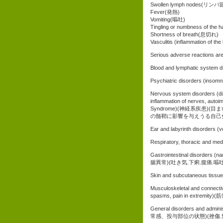
Swollen lymph nodes(リ
Fever(発熱)
Vomiting(嘔吐)
Tingling or numbness 
Shortness of breath(息切れ)
Vasculitis (inflammation o
Serious adverse reaction
Blood and lymphatic sy
Psychiatric disorders (in
Nervous system disorders (diz
inflammation of nerves, autoi
Syndrome)(神経系疾患
の髄鞘に影響を与えうる自己免
Ear and labyrinth disor
Respiratory, thoracic a
Gastrointestinal disorders (n
腸異常)(吐き気.下痢.腹痛.嘔
Skin and subcutaneous ti
Musculoskeletal and connectiv
spasms, pain in ex
General disorders and admini
常感、投与部位の状態)(挫傷.