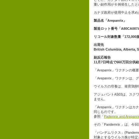
重い副作用が６例発生したと
カナダ政府が使用中止を求め
製品名「Arepanrix」
製造ロット番号「A80CA007
リコール対象数量「172,000
出荷先
British Columbia, Alberta,
副反応報告
11月7日時点で660万回分供
「Arepanrix」ワクチンの概要
「Arepanrix」ワクチン
ウイルスの培養は、発育鶏卵培養法(e
アジュバントAS03は、ス
ません。
「Arepanrix」ワクチンは
同じものです。
参照「
Pademrix and Arepanri
その「Pandemrix 」は
「パンデムリクス」(Pandemr
対象とするウイルス株が特定