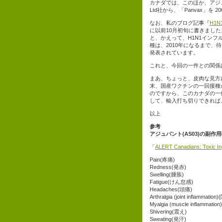
カナダでは、このほか、アジ
Ltd社から、「Panvax」を 
なお、私のブログ記事『
H1
に以前10月初旬に書きまし
と、かえって、H1N1イン
種は、2010年になるまで、待ったほう
発表されています。
これと、今回の一件との関係
まあ、ちょっと、皮肉な見方
末、国産ワクチンの一回接種
のですから、このカナダの一
して、輸入打ち切りできれば
以上
参考
アジュバント(AS03)の副
「
ALERT Canadians: Toxic Ing
Pain(疼痛)
Redness(発赤)
Swelling(腫脹)
Fatigue(けん怠感)
Headaches(頭痛)
Arthralgia (joint inflamm
Myalgia (muscle inflamm
Shivering(震え)
Sweating(発汗)