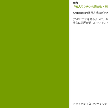
参考
「輸入ワクチンの安全性・非
Arepanrixの使用方法のビデ
(このビデオを見るように、Arep
非常に管理が難しいとされて
アジュバント入りワクチンのリスク