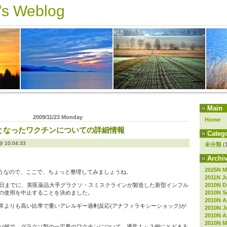
s Weblog
Main
2009/11/23 Monday
Home
となったワクチンについての詳細情報
Catego
10:04:33
未分類
(
Archiv
2025N M
うなので、ここで、ちょっと整理してみましょうね。
2011N J
2010N D
２日までに、英医薬品大手グラクソ・スミスクラインが製造した新型インフル
2010N S
の使用を中止することを決めました。
2010N A
常よりも高い比率で重いアレルギー過剰反応(アナフィラキシーショック)が
2010N J
2010N Ap
2010N M
バ州で、グラクソ製の一定量のワクチンについて、通常１～２例にとどまる