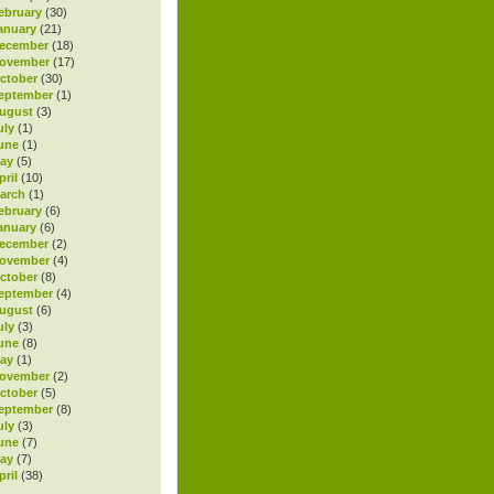
ebruary
(30)
anuary
(21)
ecember
(18)
November
(17)
ctober
(30)
eptember
(1)
ugust
(3)
uly
(1)
une
(1)
ay
(5)
ril
(10)
arch
(1)
ebruary
(6)
anuary
(6)
ecember
(2)
November
(4)
ctober
(8)
eptember
(4)
ugust
(6)
uly
(3)
une
(8)
ay
(1)
November
(2)
ctober
(5)
eptember
(8)
uly
(3)
une
(7)
ay
(7)
ril
(38)