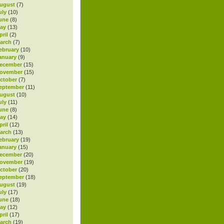
ugust
(7)
uly
(10)
une
(8)
ay
(13)
ril
(2)
arch
(7)
ebruary
(10)
anuary
(9)
ecember
(15)
November
(15)
ctober
(7)
eptember
(11)
ugust
(10)
uly
(11)
une
(8)
ay
(14)
ril
(12)
arch
(13)
ebruary
(19)
anuary
(15)
ecember
(20)
November
(19)
ctober
(20)
eptember
(18)
ugust
(19)
uly
(17)
une
(18)
ay
(12)
ril
(17)
arch
(19)