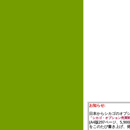
お知らせ:
日本からシカゴのオプ
「シカゴ・オプション売買
(A4版297ページ、5,90
をこのたび書き上げ、