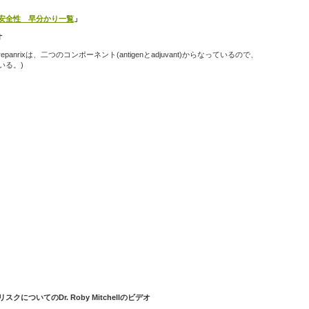
安全性 早分かり一覧
」
オ
anrixは、二つのコンポーネント(antigenとadjuvant)からなっているので、
いる。)
についてのDr. Roby Mitchellのビデオ