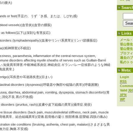
ンパ節の腫大)
Searc
of the hands or feet(手足の、うず゛き感、または、しびれ感)
f the blood vessels)(血管炎)(血管の腫脹)
s are as follows(以下は深刻な有害反応)
Links
メール・
stem disorders (lymphadenopathy)(血液やリンパ系異常)(リンパ節腫脹症)
笹山登生
somnia)(精神障害)(不眠症)
笹山登生
プロフィ
ziness, paraesthesia, inflammation of the central nervous system,
過去のブ
mmune disorders affecting myelin sheaths of nerves such as Guillain-Barré
私のトゥ
)(目まい.知覚異常障害.中枢神経系炎症.神経炎症.ギランバレー症候群のような神経
疫異常.)
Meta:
ders (vertigo)(耳疾患や耳迷路疾患)(目まい)
Login
RSS
nd mediastinal disorders (dyspnoea)(呼吸器や胸部や縦隔の異常)(呼吸困難)
Comme
Valid
XH
ausea, diarrhea, abdominal pain, vomiting, dyspepsia, stomach discomfort)(胃
XFN
吐.消化不良.胃の不快感)
WP
ssue disorders (pruritus, rash)(皮膚や皮下組織の異常)(掻痒症.発疹)
e tissue disorders (back pain, musculoskeletal stiffness, neck pain, muscle
tremity)(筋骨格異常、結合組織異常)(背痛.筋骨格の凝り.頸部疼痛.筋攣縮.四肢の痛み)
stration site conditions (bruising, asthenia, chest pain, malaise)(さまざまな異
無力症.胸痛.不安感)