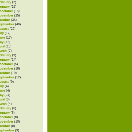
ebruary
(2)
anuary
(18)
ecember
(18)
November
(25)
ctober
(36)
eptember
(40)
ugust
(22)
uly
(17)
une
(17)
ay
(42)
ril
(15)
arch
(7)
ebruary
(9)
anuary
(14)
ecember
(5)
November
(18)
ctober
(10)
eptember
(12)
ugust
(9)
uly
(4)
une
(4)
ay
(24)
ril
(6)
arch
(4)
ebruary
(6)
anuary
(8)
ecember
(8)
November
(10)
ctober
(8)
eptember
(9)