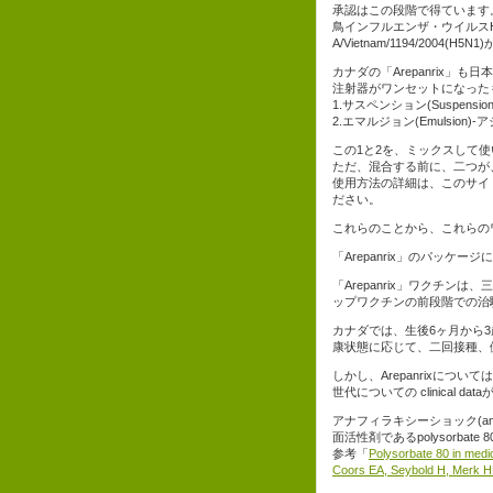
承認はこの段階で得ています
鳥インフルエンザ・ウイルス
A/Vietnam/1194/2004(H
カナダの「Arepanrix」
注射器がワンセットになった
1.サスペンション(Suspens
2.エマルジョン(Emulsion)
この1と2を、ミックスして
ただ、混合する前に、二つが
使用方法の詳細は、このサイ
ださい。
これらのことから、これらの
「Arepanrix」のパッケージ
「Arepanrix」ワクチン
ップワクチンの前段階での治
カナダでは、生後6ヶ月から
康状態に応じて、二回接種、
しかし、Arepanrixにつ
世代についての clinical 
アナフィラキシーショック(anap
面活性剤であるpolysorbat
参考「
Polysorbate 80 in medi
Coors EA, Seybold H, Merk H