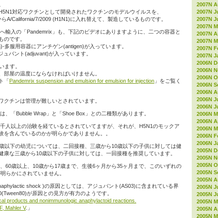
2007N A
。
2007N J
H5N1対応ワクチンとして開発されたワクチンのモデルウイルスを、
2007N J
5N1)からA/California/7/2009 (H1N1)に入れ替えて、製造しているものです。
2007N M
も日本へ輸入の「Pandemrix」も、下記のビデオにありますように、二つの容器と
2007N Ap
ものです。
2007N M
ion)-多服用容器にアンチゲン(antigen)が入っています。
2007N F
-アジュバント(adjuvant)が入っています。
2007N J
2006N D
使います。
2006N 
、部屋の温度にならなければいけません。
2006N O
ト「
Pandemrix suspension and emulsion for emulsion for injection
」をご覧く
2006N S
2006N A
2006N J
ワクチンは管理が難しいとされています。
2006N J
には、「Bubble Wrap」と「Shoe Box」との二種類があります。
2006N M
2006N Ap
は、三千人以上の治験を経ているとされていてますが、それが、H5N1のモックア
2006N M
験を含んでいるのかが明らかでありません。。
2006N F
2006N J
3歳以下の幼児については、二回接種、三歳から10歳以下の子供に対しては健
2005N D
健康な三歳から10歳以下の子供に対しては、一回接種を推奨しています。
2005N 
2005N O
いては、60歳以上、10歳から17歳まで、生後6ヶ月から35ヶ月まで、このいずれの
2005N S
dataが明らかにされていません。
2005N A
hylactic shock )の原因としては、アジュバント(AS03)に含まれている界
2005N J
e 80(Tween80)が原因との見方が有力のようです。
2005N J
cal products and nonimmunologic anaphylactoid reactions.
2005N M
F, Mahler V
.」
2005N Ap
2005N M