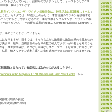
ュバントが入っていない、妊婦用のワクチンとして、オーストラリアCSL
2005N F
200000服、輸入しています。
2005N J
2004N D
N1新型インフルエンザ・ワクチン接種回数は、10歳以上は1回接種にすべし
』
2004N 
たように、カナダでは、65歳以上のかたに、季節性用のワクチンを接種する
2004N O
フルエンザにかかりやすくなるので、季節性用インフルエンザ・ワクチンの接
2004N S
がいい。」との研究成果がthe B.C. Centre for Disease Controlから
2004N A
2004N J
2004N J
は、今のところわかっていません。
2004N M
にはなりますが、日本では、すったもんだの政務官の政治主導の右往左往の
2004N Ap
が決まり、結果、当初計画のかなりの数の輸入ワクチンが不要となりそうな
2004N M
件を、厚生労働省は、ネタなり因縁なりスケープゴートなり渡りに船なりに
2004N F
、結果、輸入ワクチン過剰在庫への責任逃れができるのかもしれませんね。
2004N J
2003N D
2003N 
2003N O
2003N S
作用(副反応)とみられている症状には次のものがあるようです。
2003N A
2003N J
redients in the Arepanrix H1N1 Vaccine will Harm Your Health
」から
2003N J
2003N M
2002N 
2002N O
2002N S
2002N J
ation)(関節痛)(関節の炎症)
2002N J
ation)(筋肉痛)(筋肉の炎症)
2002N M
2002N Ap
0N
(1)