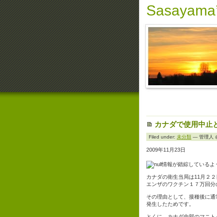
Sasayama’
カナダで使用中止
Filed under:
未分類
— 管理人 @ 
2009年11月23日
情報が錯綜しているよ
カナダの衛生当局は11月２
エンザのワクチン１７万回分
その理由として、接種後に通
発生したためです。
とくに、カナダ中部のマニト