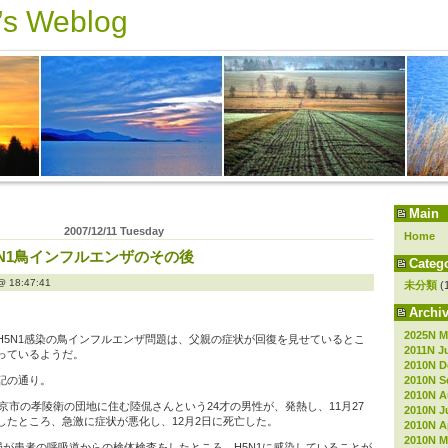
s Weblog
Main
2007/12/11 Tuesday
Home
N1鳥インフルエンザのその後
Catego
18:47:41
未分類
(
Archiv
2025N M
H5N1感染の鳥インフルエンザ問題は、父親の症状が回復を見せているとこ
2011N J
っているようだ。
2010N D
2010N S
記の通り。
2010N A
南京市の孝陵衛の団地に住む陸侃さんという24才の男性が、発熱し、11月27
2010N J
したところ、急激に症状が悪化し、12月2日に死亡した。
2010N Ap
2010N M
局が患者の呼吸道からの検体検査をしたところ、H5N1に感染していることが