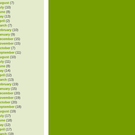
ugust
(7)
uly
(10)
une
(8)
ay
(13)
ril
(2)
arch
(7)
ebruary
(10)
anuary
(9)
ecember
(15)
November
(15)
ctober
(7)
eptember
(11)
ugust
(10)
uly
(11)
une
(8)
ay
(14)
ril
(12)
arch
(13)
ebruary
(19)
anuary
(15)
ecember
(20)
November
(19)
ctober
(20)
eptember
(18)
ugust
(19)
uly
(17)
une
(18)
ay
(12)
ril
(17)
arch
(19)