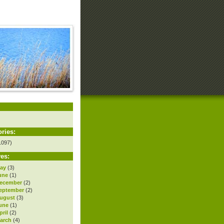
ries:
1097)
es:
ay
(3)
une
(1)
ecember
(2)
eptember
(2)
ugust
(3)
une
(1)
ril
(2)
arch
(4)