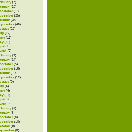
ebruary
(2)
anuary
(18)
ecember
(18)
November
(25)
ctober
(36)
eptember
(40)
ugust
(22)
uly
(17)
une
(17)
ay
(42)
ril
(15)
arch
(7)
ebruary
(9)
anuary
(14)
ecember
(5)
November
(18)
ctober
(10)
eptember
(12)
ugust
(9)
uly
(4)
une
(4)
ay
(24)
ril
(6)
arch
(4)
ebruary
(6)
anuary
(8)
ecember
(8)
November
(10)
ctober
(8)
eptember
(9)