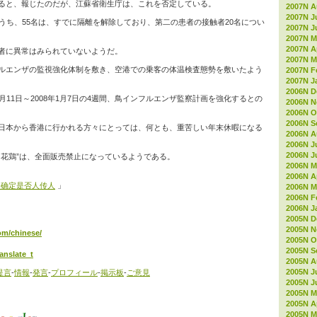
ると、報じたのだが、江蘇省衛生庁は、これを否定している。
2007N A
2007N J
うち、55名は、すでに隔離を解除しており、第二の患者の接触者20名につい
2007N J
2007N M
2007N Ap
者に異常はみられていないようだ。
2007N M
ルエンザの監視強化体制を敷き、空港での乗客の体温検査態勢を敷いたよう
2007N F
2007N J
2006N D
月11日～2008年1月7日の4週間、鳥インフルエンザ監察計画を強化するとの
2006N 
2006N O
2006N S
日本から香港に行かれる方々にとっては、何とも、重苦しい年末休暇になる
2006N A
2006N J
2006N J
叫花鶏”は、全面販売禁止になっているようである。
2006N M
2006N Ap
未确定是否人传人
」
2006N M
2006N F
2006N J
2005N D
2005N 
com/chinese/
2005N O
2005N S
anslate_t
2005N A
2005N J
提言
-
情報
-
発言
-
プロフィール
-
掲示板
-
ご意見
2005N J
2005N M
2005N Ap
2005N M