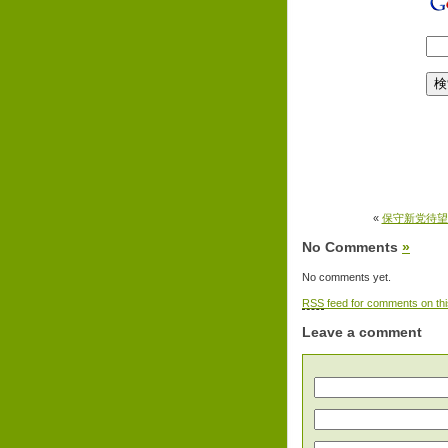
«
保守新党待望
No Comments
»
No comments yet.
RSS
feed for comments on thi
Leave a comment