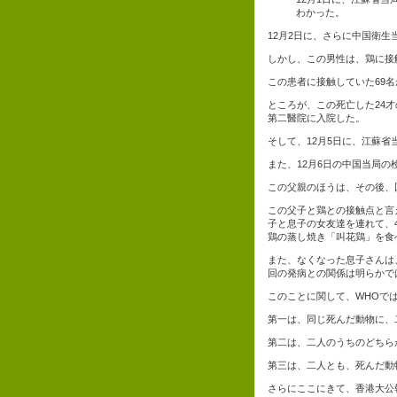
わかった。
12月2日に、さらに中国衛生
しかし、この男性は、鶏に接
この患者に接触していた69
ところが、この死亡した24才
第二醫院に入院した。
そして、12月5日に、江蘇省
また、12月6日の中国当局の
この父親のほうは、その後、
この父子と鶏との接触点と言
子と息子の女友達を連れて、
鶏の蒸し焼き「叫花鶏」を食
また、なくなった息子さんは
回の発病との関係は明らかで
このことに関して、WHOで
第一は、同じ死んだ動物に、
第二は、二人のうちのどちら
第三は、二人とも、死んだ動
さらにここにきて、香港大公