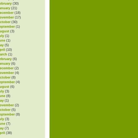
ebruary
(30)
anuary
(21)
ecember
(18)
November
(17)
ctober
(30)
eptember
(1)
ugust
(3)
uly
(1)
une
(1)
ay
(5)
ril
(10)
arch
(1)
ebruary
(6)
anuary
(6)
ecember
(2)
November
(4)
ctober
(8)
eptember
(4)
ugust
(6)
uly
(3)
une
(8)
ay
(1)
November
(2)
ctober
(5)
eptember
(8)
uly
(3)
une
(7)
ay
(7)
ril
(38)