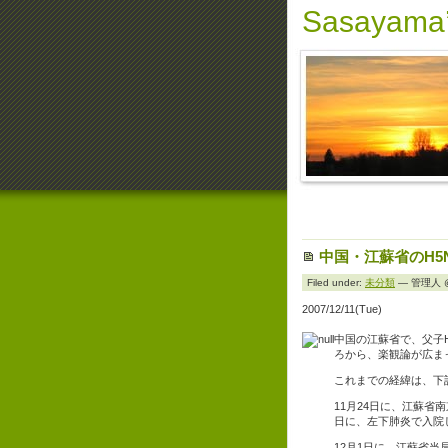
Sasayama’
中国・江蘇省のH5
Filed under:
未分類
— 管理人 @ 
2007/12/11(Tue)
中国の江蘇省で、父子
ろから、楽観論が広ま
これまでの経緯は、下
11月24日に、江蘇省
日に、左下肺炎で入院
12月1日に、江蘇省当