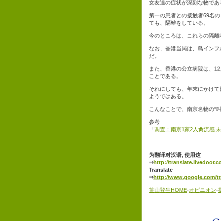
女友達の症状が深刻な物であ
第一の患者との接触者69名の
ても、隔離をしている。
今のところは、これらの隔離
なお、香港当局は、鳥インフ
だ。
また、香港の公立病院は、12
ことである。
それにしても、年末にかけて
ようではある。
こんなことで、南京名物の“
参考
「
调查：南京1家2人禽流感 
为翻译对汉语, 使用这
⇒
http://translate.livedoor.
Translate
⇒
http://www.google.com/tr
笹山登生HOME
-
オピニオン
-