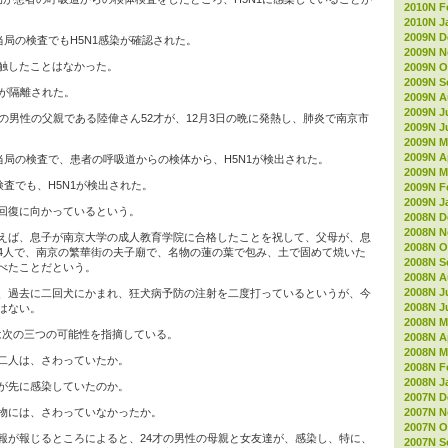
2010N F
2010N J
2009N D
当局の検査でもH5N1感染が確認された。
2009N 
触したことはなかった。
2009N O
2009N S
名が隔離された。
2009N A
2009N J
の男性の父親である陸偉さん52才が、12月3日の晩に発熱し、肺炎で南京市
2009N J
2009N M
2009N Ap
当局の検査で、患者の呼吸道からの検体から、H5N1が検出された。
2009N M
検査でも、H5N1が検出された。
2009N F
2009N J
回復に向かっているという。
2008N D
2008N 
えば、息子が南京大学の成人教育学院に合格したことを祝して、父母が、息
2008N O
4人で、南京の繁華街の夫子廟で、名物の蓮の葉で包み、土で固めて焼いた
2008N S
べたことだという。
2008N A
2008N J
、過去に二回犬にかまれ、狂犬病予防の注射を二度打っているというが、今
2008N J
はない。
2008N M
は次の三つの可能性を指摘している。
2008N Ap
2008N M
二人は、さわっていたか。
2008N F
2008N J
が先に感染していたのか。
2007N D
2007N 
物には、さわっていなかったか。
2007N O
報が報じるところによると、24才の男性の母親と女友達が、感染し、特に、
2007N S