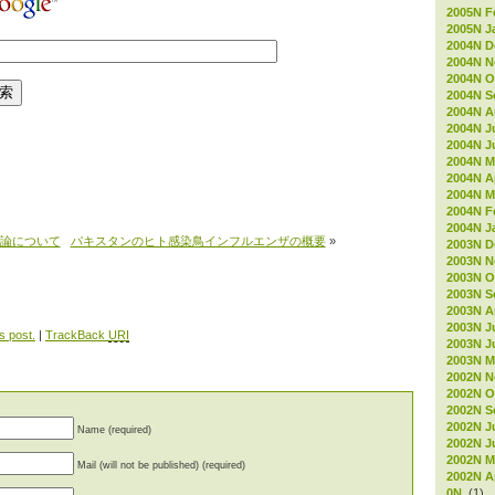
2005N F
2005N J
2004N D
2004N 
2004N O
2004N S
2004N A
2004N J
2004N J
2004N M
2004N Ap
2004N M
2004N F
2004N J
論について
パキスタンのヒト感染鳥インフルエンザの概要
»
2003N D
2003N 
2003N O
2003N S
2003N A
2003N J
s post.
|
TrackBack
URI
2003N J
2003N M
2002N 
2002N O
2002N S
2002N J
Name (required)
2002N J
2002N M
Mail (will not be published) (required)
2002N Ap
0N
(1)