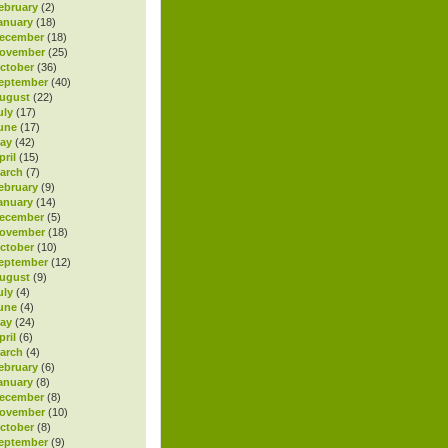
ebruary
(2)
anuary
(18)
ecember
(18)
November
(25)
ctober
(36)
eptember
(40)
ugust
(22)
uly
(17)
une
(17)
ay
(42)
ril
(15)
arch
(7)
ebruary
(9)
anuary
(14)
ecember
(5)
November
(18)
ctober
(10)
eptember
(12)
ugust
(9)
uly
(4)
une
(4)
ay
(24)
ril
(6)
arch
(4)
ebruary
(6)
anuary
(8)
ecember
(8)
November
(10)
ctober
(8)
eptember
(9)