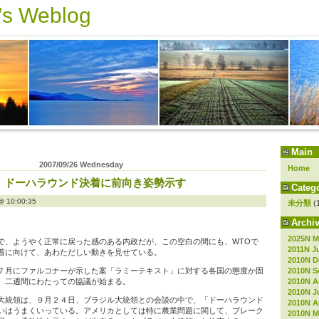
s Weblog
Main
2007/09/26 Wednesday
Home
、ドーハラウンド決着に前向き姿勢示す
Catego
10:00:35
未分類
(
Archiv
2025N M
で、ようやく正常に戻った感のある内政だが、この空白の間にも、WTOで
2011N J
着に向けて、あわただしい動きを見せている。
2010N D
2010N S
７月にファルコナーが示した案「ラミーテキスト」に対する各国の態度か固
2010N A
、二週間にわたっての協議が始まる。
2010N J
大統領は、９月２４日、ブラジル大統領との会談の中で、「ドーハラウンド
2010N Ap
いはうまくいっている。アメリカとしては特に農業問題に関して、ブレーク
2010N M