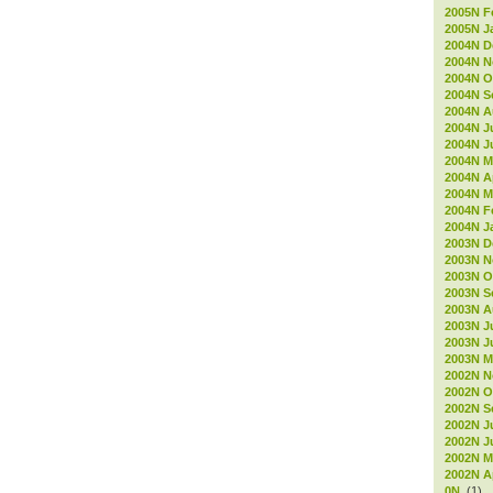
2005N F
2005N J
2004N D
2004N 
2004N O
2004N S
2004N A
2004N J
2004N J
2004N M
2004N Ap
2004N M
2004N F
2004N J
2003N D
2003N 
2003N O
2003N S
2003N A
2003N J
2003N J
2003N M
2002N 
2002N O
2002N S
2002N J
2002N J
2002N M
2002N Ap
0N
(1)