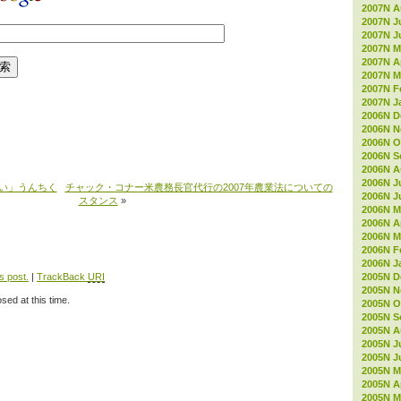
2007N A
2007N J
2007N J
2007N M
2007N Ap
2007N M
2007N F
2007N J
2006N D
2006N 
2006N O
2006N S
2006N A
2006N J
い」うんちく
チャック・コナー米農務長官代行の2007年農業法についての
2006N J
スタンス
»
2006N M
2006N Ap
2006N M
2006N F
2006N J
s post.
|
TrackBack
URI
2005N D
2005N 
sed at this time.
2005N O
2005N S
2005N A
2005N J
2005N J
2005N M
2005N Ap
2005N M