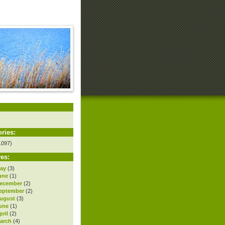
ries:
1097)
es:
ay
(3)
une
(1)
ecember
(2)
eptember
(2)
ugust
(3)
une
(1)
ril
(2)
arch
(4)