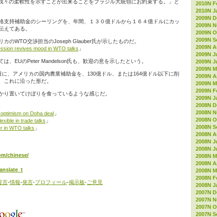
我々の柔軟性を示すことが出来ることをブラジル大統領にお約束する。」と
2010N F
2010N J
2009N D
格支持補助金のシーリングを、年間、１３０億ドルから１６４億ドルにカッ
2009N 
伝えてある。
2009N O
2009N S
のWTO交渉担当のJoseph Glauber氏が示したものだ。
2009N A
ssion revives mood in WTO talks
」
2009N J
、EUのPeter Mandelson氏も、歓迎の意を示したという。
2009N J
2009N M
日に、アメリカの国内農業補助金を、130億ドル、または164億ドル以下に削
2009N Ap
、これに沿った形だ。
2009N M
2009N F
かり置いてけぼりを食っているような感じだ。
2009N J
2008N D
2008N 
 optimism on Doha deal
」
2008N O
exible in trade talks
」
2008N S
r in WTO talks
」
2008N A
2008N J
2008N J
com/chinese/
2008N M
2008N Ap
anslate_t
2008N M
2008N F
提言
-
情報
-
発言
-
プロフィール
-
掲示板
-
ご意見
2008N J
2007N D
2007N 
2007N O
2007N S