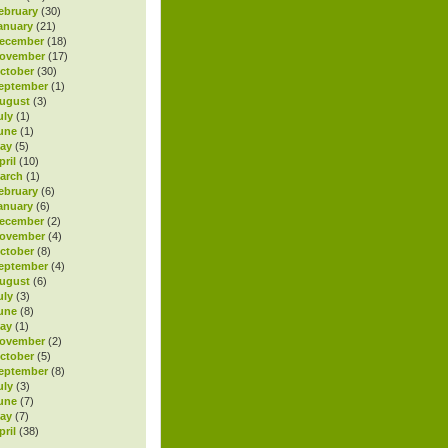
ebruary
(30)
anuary
(21)
ecember
(18)
November
(17)
ctober
(30)
eptember
(1)
ugust
(3)
uly
(1)
une
(1)
ay
(5)
ril
(10)
arch
(1)
ebruary
(6)
anuary
(6)
ecember
(2)
November
(4)
ctober
(8)
eptember
(4)
ugust
(6)
uly
(3)
une
(8)
ay
(1)
November
(2)
ctober
(5)
eptember
(8)
uly
(3)
une
(7)
ay
(7)
ril
(38)