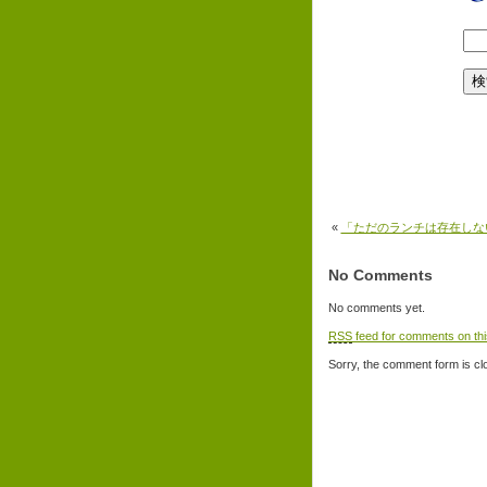
«
「ただのランチは存在しな
No Comments
No comments yet.
RSS
feed for comments on thi
Sorry, the comment form is clo