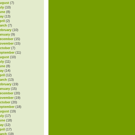
ugust
(7)
uly
(10)
une
(8)
ay
(13)
ril
(2)
arch
(7)
ebruary
(10)
anuary
(9)
ecember
(15)
November
(15)
ctober
(7)
eptember
(11)
ugust
(10)
uly
(11)
une
(8)
ay
(14)
ril
(12)
arch
(13)
ebruary
(19)
anuary
(15)
ecember
(20)
November
(19)
ctober
(20)
eptember
(18)
ugust
(19)
uly
(17)
une
(18)
ay
(12)
ril
(17)
arch
(19)