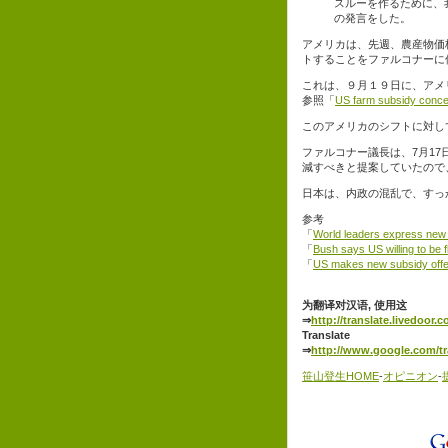
スルーを作るために、
の発言をした。
アメリカは、先週、農産物価
トすることをファルコナーに
これは、９月１９日に、アメリカ
参照「
US farm subsidy conce
このアメリカのシフトに対しては
ファルコナー議長は、7月17
減すべきと提案していたので
日本は、内政の混乱で、すっ
参考
「
World leaders express new
「
Bush says US willing to be fl
「
US makes new subsidy offe
为翻译对汉语, 使用这
⇒
http://translate.livedoor.
Translate
⇒
http://www.google.com/tr
笹山登生HOME
-
オピニオン
-