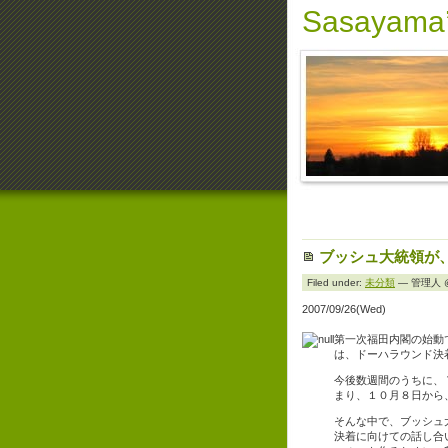
Sasayama’
ブッシュ大統領が
Filed under:
未分類
— 管理人 @ 
2007/09/26(Wed)
第一次福田内閣の始動
は、ドーハラウンド決
今後数週間のうちに、
まり、１０月８日から
そんな中で、ブッシュ
決着に向けての話し合