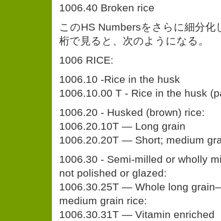
1006.40 Broken rice
このHS Numbersをさらに細分
桁で見ると、次のようになる。
1006 RICE:
1006.10 -Rice in the husk
1006.10.00 T - Rice in the husk (
1006.20 - Husked (brown) rice:
1006.20.10T — Long grain
1006.20.20T — Short; medium gra
1006.30 - Semi-milled or wholly mi
not polished or glazed:
1006.30.25T — Whole long grain–
medium grain rice:
1006.30.31T — Vitamin enriched