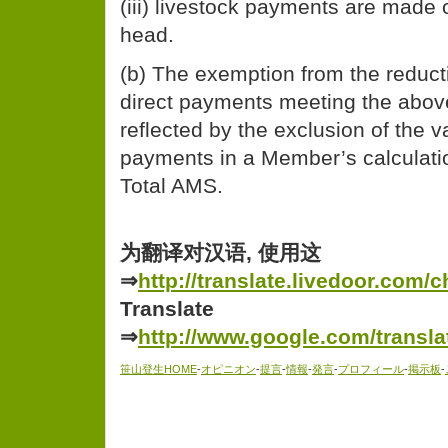
(iii) livestock payments are made 
head.
(b) The exemption from the reduc
direct payments meeting the above 
reflected by the exclusion of the v
payments in a Member’s calculatio
Total AMS.
为翻译对汉语, 使用这
⇒
http://translate.livedoor.com/c
Translate
⇒
http://www.google.com/transla
笹山登生HOME
-
オピニオン
-
提言
-
情報
-
発言
-
プロフィール
-
掲示板
-