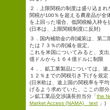
２．上限関税の制度は盛り込まれ
関税が100％を超える農産品が全
を上回った場合、低関税輸入枠を
(日本は、上限関税制度に反対)
３．国内補助金の削減策は、第二
たは７３％の削減を規定。
これを米国についてみると、支出
億ドルから１６４億ドルに制限
４．、鉱工業製品については、途
１２％までの関税引き下げを規定
(日米欧は、途上国の関税率を平
げるよう求めていた。ここの部分
ン鉱工業品交渉議長担当分「
the N
Market Access (NAMA) text
」)