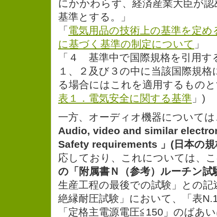
にかかわらず、経済産業大臣が認
基準とする。」
「
電気用品の技術上の基準を定め
に基づく基準の制定について
」
「４ 基準中で国際規格を引用す
１、２及び３の中に当該国際規格
る場合にはこれを適用するものと
表１．電気安全に関する基準
」)
一方、オーディオ機器については
Audio, video and similar electro
Safety requirements 」(日本
応しており、これについては、こ
の「附属書Ｎ（参考）ルーチン試
生産工程の最後での試験」との記述が
絶縁耐圧試験」において、「表N.
「定格主電源電圧≦150」のばあ