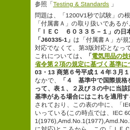
参照「
Testing & Standards
」
問題は、「1200V1秒で試験」の
「付属書Ａ」の取り扱いであるが
「ＩＥＣ ６０３３５－１」の日
「J60335-1」
は「付属書Ａ」が規
対応でなくて、第3版対応となっ
これについては
、「
電気用品の技
省令第２項の規定に基づく基準に
03・13 商第６号平成１４年３月１
なかで、
「４ 基準中で国際規格
って、表１、２及び３の中に当該
基準がある場合にはこれを適用す
されており、この表の中に、「IEC 
いっている(この時点では、IEC 603
1(1976),Amd.No.1(1977),Amd.No.
に対応)ところから、この「ＩＥ