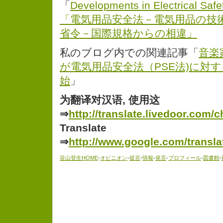
「
Developments in Electrical Safe
「電気用品安全法－電気用品の技
省令－国際規格からの相違」
私のブログ内での関連記事「
音楽
が電気用品安全法（PSE法)に対
始
」
为翻译对汉语, 使用这
⇒
http://translate.livedoor.com/c
Translate
⇒
http://www.google.com/transla
笹山登生HOME
-
オピニオン
-
提言
-
情報
-
発言
-
プロフィール
-
図書館
-