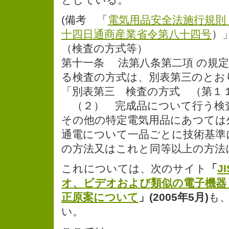
(備考 「
電気用品安全法施行規則
十四日通商産業省令第八十四号
）
（検査の方式等）
第十一条 法第八条第二項 の規
る検査の方式は、別表第三のとお
「別表第三 検査の方式 （第１１
（２） 完成品について行う検
その他の特定電気用品にあつては
通電について一品ごとに技術基準
の方法又はこれと同等以上の方法
これについては、次のサイト
「
J
オ、ビデオおよび類似の電子機器
正原案について
」(2005年5月)
も
い。