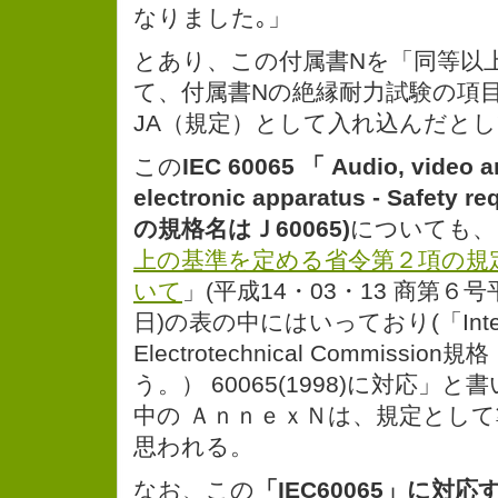
なりました｡」
とあり、この付属書Nを「同等以
て、付属書Nの絶縁耐力試験の項
JA（規定）として入れ込んだと
この
IEC 60065 「 Audio, video a
electronic apparatus - Safety 
の規格名はＪ60065)
についても、
上の基準を定める省令第２項の規
いて
」(平成14・03・13 商第
日)の表の中にはいっており(「Interna
Electrotechnical Commissi
う。） 60065(1998)に対応」
中の ＡｎｎｅｘＮは、規定とし
思われる。
なお、この
「IEC60065」に対応