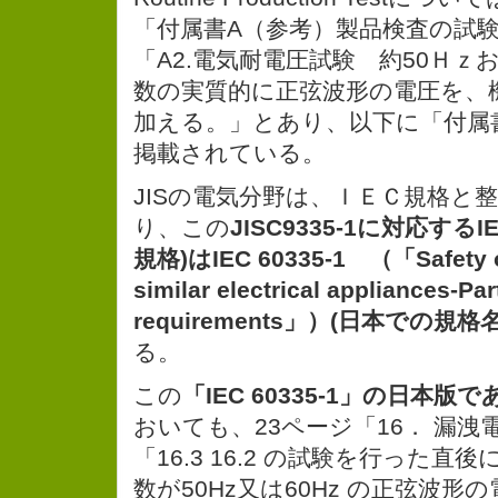
「付属書A（参考）製品検査の試験」
「A2.電気耐電圧試験 約50Ｈｚ
数の実質的に正弦波形の電圧を、
加える。」とあり、以下に「付属書
掲載されている。
JISの電気分野は、ＩＥＣ規格と
り、この
JISC9335-1に対応する
規格)はIEC 60335-1 （「Safety o
similar electrical appliances-Par
requirements」）(日本での規格名
る。
この
「IEC 60335-1」の日本版
おいても、23ページ「16． 漏
「16.3 16.2 の試験を行った
数が50Hz又は60Hz の正弦波形