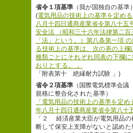
省令１項基準
（我が国独自の基準
(
電気用品の技術上の基準を定める
八月十四日通商産業省令第八十五
安全法 （昭和三十六年法律第二百
「法」という。）第八条第一項 
る技術上の基準は、次の表の上欄
種類ごとにそれぞれ同表の下欄に
おりとする。 」
「附表第十 絶縁耐力試験 」)
省令２項基準
（国際電気標準会議
規格に整合化された基準）
「電気用品の技術上の基準を定め
年八月十四日通商産業省令第八十
「２ 経済産業大臣が電気用品の
断して保安上支障がないと認めた