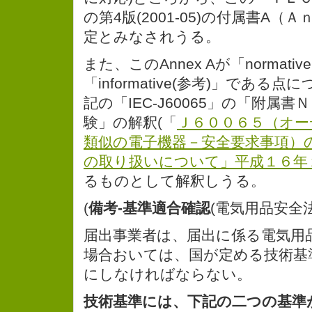
の第4版(2001-05)の付属書A（
定とみなされうる。
また、このAnnex Aが「normati
「informative(参考)」である
記の「IEC-J60065」の「附属
験」の解釈(「
Ｊ６００６５（オー
類似の電子機器－安全要求事項）
の取り扱いについて」平成１６年
るものとして解釈しうる。
(
備考-基準適合確認
(電気用品安全
届出事業者は、届出に係る電気用
場合おいては、国が定める技術基
にしなければならない。
技術基準には、下記の二つの基準