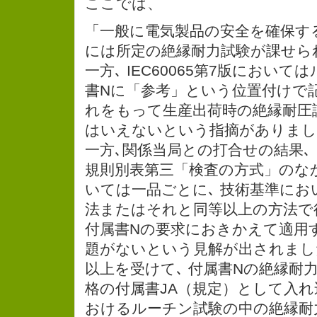
ここでは、
「一般に電気製品の安全を確保す
には所定の絶縁耐力試験が課せら
一方､ IEC60065第7版におい
書Nに「参考」という位置付けで
れをもって生産出荷時の絶縁耐圧
はいえないという指摘がありまし
一方､関係当局との打合せの結果､
規則別表第三「検査の方式」のな
いては一品ごとに､ 技術基準に
法またはそれと同等以上の方法で
付属書Nの要求におきかえて適用
題がないという見解が出されまし
以上を受けて､ 付属書Nの絶縁耐
格の付属書JA（規定）として入れ
おけるルーチン試験の中の絶縁耐