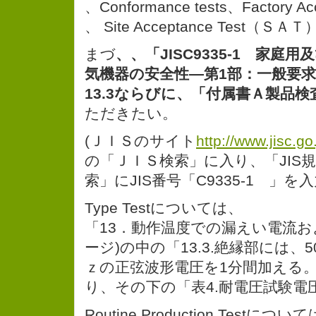
、Conformance tests、Factory Acc
、 Site Acceptance Test（
まづ
、、「JISC9335-1 家庭
気機器の安全性―第1部：一般要求
13.3ならびに、「付属書Ａ製品
ただきたい。
(ＪＩＳのサイト
http://www.jisc.go.
の「ＪＩＳ検索」に入り、「JIS規
索」にJIS番号「C9335-1 」
Type Testについては、
「13．動作温度での漏えい電流お
ージ)の中の「13.3.絶縁部には、
ｚの正弦波形電圧を1分間加える。」
り、その下の「表4.耐電圧試験電
Routine Production Testについ