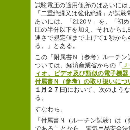
試験電圧の適用個所のばあいには、
「二重絶縁又は強化絶縁」が試験
あいには、「2120Ｖ」を、「初
圧の半分以下を加え、それから1,56
速さで規定値まで上げて1 秒から
る。」とある。
この「附属書Ｎ（参考）ルーチン
ついては、経済産業省からの
「
Ｊ
ィオ、ビデオ及び類似の電子機器
付属書Ｎ（参考）の取り扱いにつ
１月２７日)
において、次のよう
る。
すなわち、
「付属書Ｎ（ルーチン試験）は（
であることから、電気用品安全法