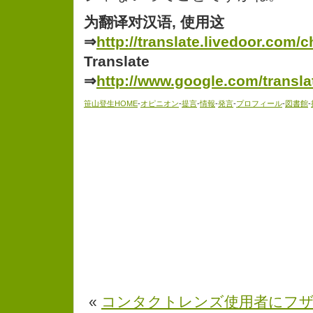
为翻译对汉语, 使用这
⇒
http://translate.livedoor.com/c
Translate
⇒
http://www.google.com/transla
笹山登生HOME
-
オピニオン
-
提言
-
情報
-
発言
-
プロフィール
-
図書館
-
«
コンタクトレンズ使用者にフザ