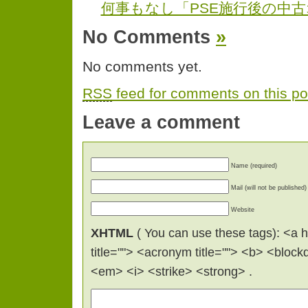
何事もなし「PSE施行後の中
No Comments
»
No comments yet.
RSS
feed for comments on this po
Leave a comment
Name (required)
Mail (will not be published)
Website
XHTML
( You can use these tags): <a hr
title=""> <acronym title=""> <b> <bloc
<em> <i> <strike> <strong> .