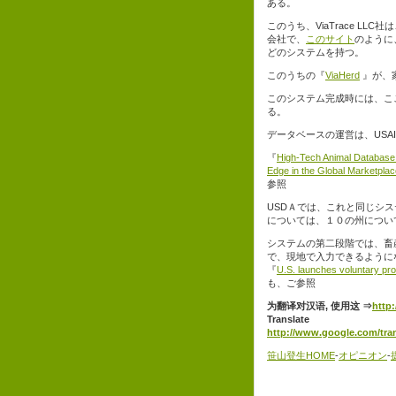
ある。
このうち、ViaTrace 
会社で、
このサイト
のように、「
どのシステムを持つ。
このうちの『
ViaHerd
』が、
このシステム完成時には、こ
る。
データベースの運営は、USA
『
High-Tech Animal Database 
Edge in the Global Marketplac
参照
USDＡでは、これと同じシ
については、１０の州について、the 
システムの第二段階では、畜産生
で、現地で入力できるように
『
U.S. launches voluntary pro
も、ご参照
为翻译对汉语, 使用这 ⇒
http:
Translate
http://www.google.com/tran
笹山登生HOME
-
オピニオン
-