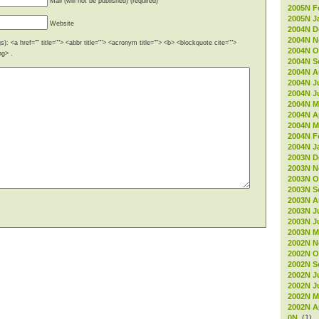
Mail (will not be published) (required)
2005N F
2005N J
Website
2004N D
2004N 
): <a href="" title=""> <abbr title=""> <acronym title=""> <b> <blockquote cite="">
2004N O
ng> .
2004N S
2004N A
2004N J
2004N J
2004N M
2004N Ap
2004N M
2004N F
2004N J
2003N D
2003N 
2003N O
2003N S
2003N A
2003N J
2003N J
2003N M
2002N 
2002N O
2002N S
2002N J
2002N J
2002N M
2002N Ap
0N
(1)