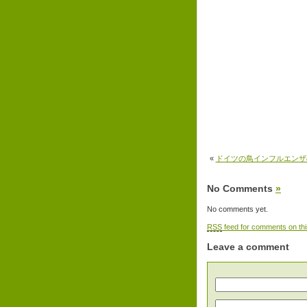
«
ドイツの鳥インフルエンザ
No Comments
»
No comments yet.
RSS
feed for comments on thi
Leave a comment