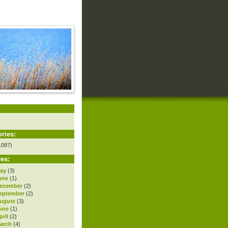
ries:
1097)
es:
ay
(3)
une
(1)
ecember
(2)
eptember
(2)
ugust
(3)
une
(1)
ril
(2)
arch
(4)