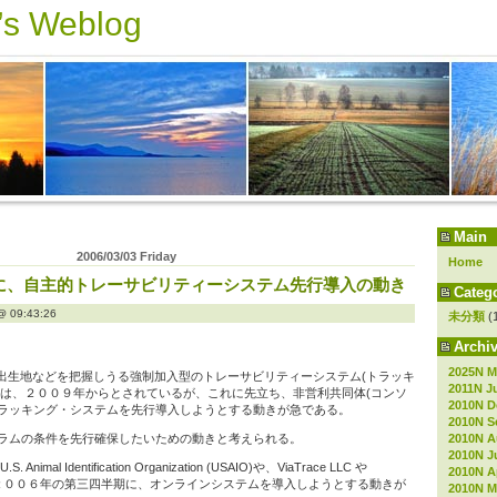
s Weblog
Main
2006/03/03 Friday
Home
に、自主的トレーサビリティーシステム先行導入の動き
Catego
09:43:26
未分類
(
Archiv
2025N M
出生地などを把握しうる強制加入型のトレーサビリティーシステム(トラッキ
2011N J
行は、２００９年からとされているが、これに先立ち、非営利共同体(コンソ
2010N D
ラッキング・システムを先行導入しようとする動きが急である。
2010N S
2010N A
ラムの条件を先行確保したいための動きと考えられる。
2010N J
mal Identification Organization (USAIO)や、ViaTrace LLC や
2010N Ap
共同して、２００６年の第三四半期に、オンラインシステムを導入しようとする動きが
2010N M