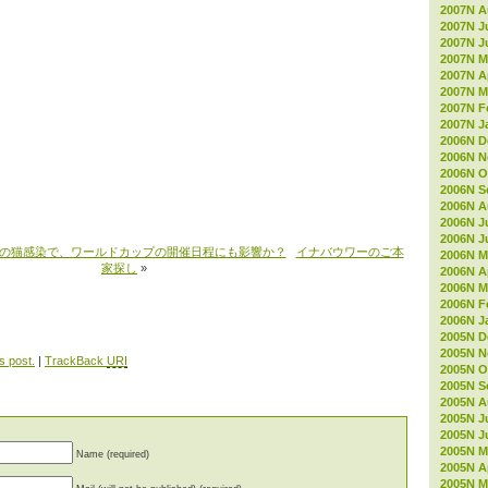
2007N A
2007N J
2007N J
2007N M
2007N Ap
2007N M
2007N F
2007N J
2006N D
2006N 
2006N O
2006N S
2006N A
2006N J
2006N J
の猫感染で、ワールドカップの開催日程にも影響か？
イナバウワーのご本
2006N M
家探し
»
2006N Ap
2006N M
2006N F
2006N J
2005N D
2005N 
s post.
|
TrackBack
URI
2005N O
2005N S
2005N A
2005N J
2005N J
2005N M
Name (required)
2005N Ap
2005N M