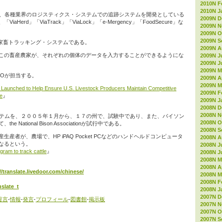
2010N F
2010N J
LLC社は、各種業界のロジスティクス・システムでの追跡システムを開発としている
2009N D
ViaHerd」「ViaTrack」「ViaLock」「e-Mergency」「FoodSecure」な
2009N 
2009N O
2009N S
家畜トラッキング・システムである。
2009N A
この畜産農家が、それぞれの個体のデータを入力することができるようにな
2009N J
2009N J
2009N M
IOが担当する。
2009N Ap
2009N M
Launched to Help Ensure U.S. Livestock Producers Maintain Competitive
2009N F
e
』
2009N J
2008N D
2008N 
ステムを、２００５年１月から、１７の州で、試験中であり、また、バイソン
2008N O
National Bison Associationが試行中である。
2008N S
産者が、農場で、HP iPAQ Pocket PCなどのハンドヘルドコンピュータ
2008N A
なるという。
2008N J
gram to track cattle
』
2008N J
2008N M
2008N Ap
//translate.livedoor.com/chinese/
2008N M
2008N F
slate_t
2008N J
2007N D
提言
-
情報
-
発言
-
プロフィール
-
図書館
-
掲示板
2007N 
2007N O
2007N S