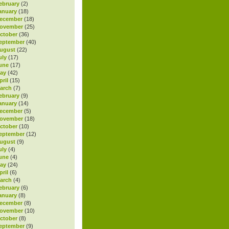
ebruary
(2)
anuary
(18)
ecember
(18)
November
(25)
ctober
(36)
eptember
(40)
ugust
(22)
uly
(17)
une
(17)
ay
(42)
ril
(15)
arch
(7)
ebruary
(9)
anuary
(14)
ecember
(5)
November
(18)
ctober
(10)
eptember
(12)
ugust
(9)
uly
(4)
une
(4)
ay
(24)
ril
(6)
arch
(4)
ebruary
(6)
anuary
(8)
ecember
(8)
November
(10)
ctober
(8)
eptember
(9)