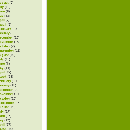
ugust
(7)
uly
(10)
une
(8)
ay
(13)
ril
(2)
arch
(7)
ebruary
(10)
anuary
(9)
ecember
(15)
November
(15)
ctober
(7)
eptember
(11)
ugust
(10)
uly
(11)
une
(8)
ay
(14)
ril
(12)
arch
(13)
ebruary
(19)
anuary
(15)
ecember
(20)
November
(19)
ctober
(20)
eptember
(18)
ugust
(19)
uly
(17)
une
(18)
ay
(12)
ril
(17)
arch
(19)