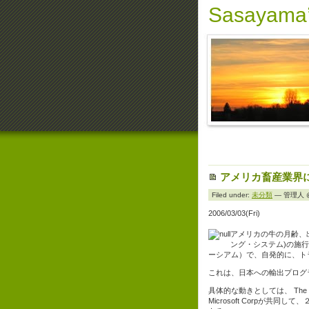
Sasayama’
アメリカ畜産業界
Filed under:
未分類
— 管理人 @ 
2006/03/03(Fri)
アメリカの牛の月齢、
ング・システム)の施
ーシアム）で、自発的に、ト
これは、日本への輸出プログ
具体的な動きとしては、 The U.S. Ani
Microsoft Corpが