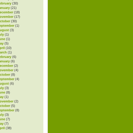
ebruary
(30)
anuary
(21)
ecember
(18)
November
(17)
ctober
(30)
eptember
(1)
ugust
(3)
uly
(1)
une
(1)
ay
(5)
ril
(10)
arch
(1)
ebruary
(6)
anuary
(6)
ecember
(2)
November
(4)
ctober
(8)
eptember
(4)
ugust
(6)
uly
(3)
une
(8)
ay
(1)
November
(2)
ctober
(5)
eptember
(8)
uly
(3)
une
(7)
ay
(7)
ril
(38)