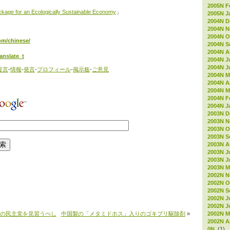
2005N F
kage for an Ecologically Sustainable Economy
」
2005N J
2004N D
2004N 
2004N O
com/chinese/
2004N S
2004N A
anslate_t
2004N J
2004N J
提言
-
情報
-
発言
-
プロフィール
-
掲示板
-
ご意見
2004N M
2004N Ap
2004N M
2004N F
2004N J
2003N D
2003N 
2003N O
2003N S
2003N A
2003N J
2003N J
2003N M
2002N 
2002N O
2002N S
2002N J
2002N J
2002N M
の民主党を見習うべし
中国製の「メタミドホス」入りのゴキブリ駆除剤
»
2002N Ap
0N
(1)