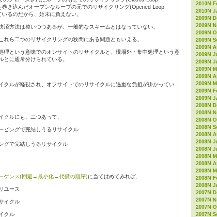
2010N F
海外を巻き込んだオープンなループの元でのリサイクリング(Opened-Loop
2010N J
発展しているのだから、始末に負えない。
2009N D
2009N 
決済方法は整いつつあるが、一般的なスキームとはなっていない。
2009N O
これら二つのリサイクリングの狭間にある問題ともいえる。
2009N S
2009N A
処理という意味でのオンサイトのリサイクルと、現場外・集中処理という意
2009N J
ルとに通常分けられている。
2009N J
2009N M
、
2009N Ap
2009N M
イクルが軽視され、オフサイトでのリサイクルに過重な負担が掛かってい
2009N F
2009N J
2008N D
2008N 
イクルにも、二つあって、
2008N O
2008N S
ーピングで完結しうるリサイクル
2008N A
2008N J
ングで完結しうるリサイクル
2008N J
2008N M
2008N Ap
2008N M
ーケンス(回避→最小化→代償の順序)
に当てはめてみれば、
2008N F
2008N J
リユース
2007N D
2007N 
サイクル
2007N O
2007N S
イクル