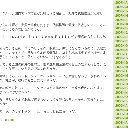
2007N A
2007N J
2007N J
イクルは、国内で代償措置が完結しうる場合と、海外で代償措置が完結しう
2007N M
2007N Ap
2007N M
小化の措置が、実質空洞化したまま、代償措置に過度に依存している。とい
2007N F
ルといえるのではなかろうか。
2007N J
ネット・ロス(Ｎｏ－Ｎｅｔ－Ｌｏｓｓ Ｐｏｌｉｃｙ)の観点からをこれを見
2006N D
2006N 
2006N O
まっているため、ゴミのリサイクル収支は、黒字になっているのに、現場に
2006N S
す、オンサイトでのリサイクルが疲弊化し、ゴミを地域収支で見た場合、ま
2006N A
悪化している、と、見た方がいいのではなかろうか。
2006N J
2006N J
している全国の家庭の主婦は、世界廃棄物産業の実質上の奴隷と化して、収
2006N M
。こんな事も、いえるのではなかろうか。
2006N Ap
2006N M
刺激しうる、ハード・ソフトのインセンティブを用意しないと、きわめてい
2006N F
クル社会が、横行することになりそうだ。
2006N J
物の輸出に対して、エコ・タックスを大義名分とした輸出税的な税を課すこ
2005N D
ないのではなかろうか。
2005N 
2005N O
ろ、リサイクルであれば何でもいいような時代の考え方から、官民ともに、
2005N S
ろうか。
2005N A
2005N J
で、以下のサイトやシートは、ちょっと役立ちそうだ。
2005N J
2005N M
for London
」
2005N Ap
2005N M