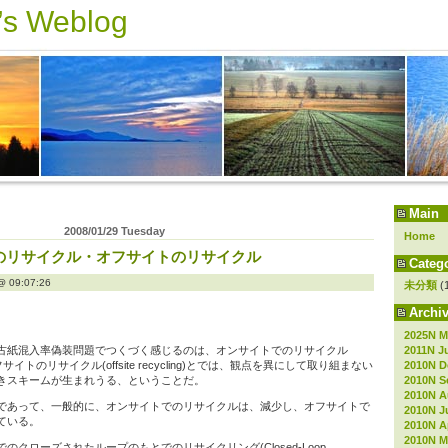
s Weblog
Main
2008/01/29 Tuesday
Home
のリサイクル・オフサイトのリサイクル
Catego
09:07:26
未分類
(
Archiv
2025N M
2011N J
古紙混入率偽装問題でつくづく感じるのは、オンサイトでのリサイクル
2010N D
ng)とオフサイトのリサイクル(offsite recycling)とでは、観点を異にして取り組まない
2010N S
きスキームが生まれうる、ということだ。
2010N A
であって、一般的に、オンサイトでのリサイクルは、減少し、オフサイトで
2010N J
ている。
2010N Ap
2010N M
のクローズされたループのもとでのリサイクリング(Closed-Loop