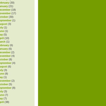
ebruary
(30)
anuary
(21)
ecember
(18)
November
(17)
ctober
(30)
eptember
(1)
ugust
(3)
uly
(1)
une
(1)
ay
(5)
ril
(10)
arch
(1)
ebruary
(6)
anuary
(6)
ecember
(2)
November
(4)
ctober
(8)
eptember
(4)
ugust
(6)
uly
(3)
une
(8)
ay
(1)
November
(2)
ctober
(5)
eptember
(8)
uly
(3)
une
(7)
ay
(7)
ril
(38)