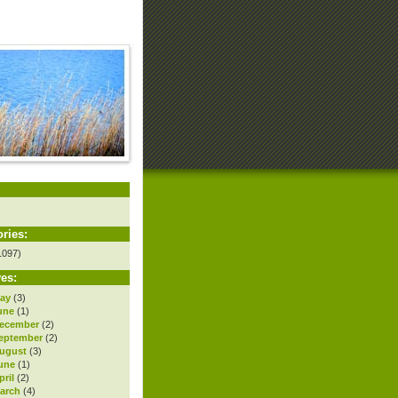
ries:
1097)
es:
ay
(3)
une
(1)
ecember
(2)
eptember
(2)
ugust
(3)
une
(1)
ril
(2)
arch
(4)