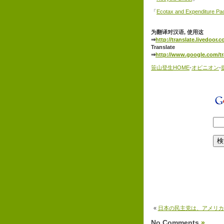
「
Ecotax and Expenditure Pac
为翻译对汉语, 使用这
⇒
http://translate.livedoor.
Translate
⇒
http://www.google.com/tr
笹山登生HOME
-
オピニオン
-
«
日本の民主党は、アメリカ
No Comments
»