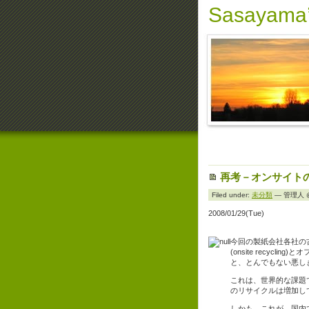
Sasayama’
再考－オンサイト
Filed under:
未分類
— 管理人 @ 
2008/01/29(Tue)
今回の製紙会社各社の
(onsite recycli
と、とんでもない悪し
これは、世界的な課題
のリサイクルは増加し
しかも、これが、国内で