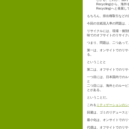
Recycling)から、
Recycling)へと
もちろん、排出権取引などの
今回の古紙混入率の問題は、
リサイクルには、現場・個別
味でのオフサイトのリサイク
つまり、問題は、二つあって
第一は、オンサイトでのリサ
る。
ということと
第二は、オフサイトでのリサ
一つ目には、日本国内でのル
と
二つ目には、海外とのルーピ
とがある。
ということだ。
これを
ミティゲーションのシ
回避は、ゴミのリデュースと
最小化は、オンサイトでのリ
代償は、オフサイトでのリサ