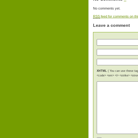
No comments yet.
RSS
feed for comments on thi
Leave a comment
XHTML
( You can use these tags
<code> <em> <i> <strike> <stro