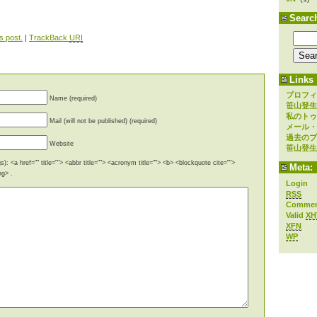
Searc
s post.
|
TrackBack
URI
Links
プロフィ
Name (required)
笹山登生
私のトゥ
Mail (will not be published) (required)
メール・
過去のブ
Website
笹山登生
): <a href="" title=""> <abbr title=""> <acronym title=""> <b> <blockquote cite="">
Meta:
ng> .
Login
RSS
Comme
Valid
XH
XFN
WP