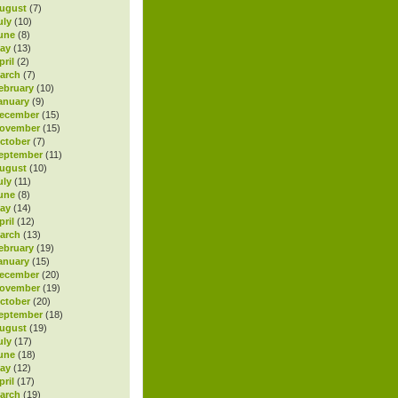
ugust
(7)
uly
(10)
une
(8)
ay
(13)
ril
(2)
arch
(7)
ebruary
(10)
anuary
(9)
ecember
(15)
November
(15)
ctober
(7)
eptember
(11)
ugust
(10)
uly
(11)
une
(8)
ay
(14)
ril
(12)
arch
(13)
ebruary
(19)
anuary
(15)
ecember
(20)
November
(19)
ctober
(20)
eptember
(18)
ugust
(19)
uly
(17)
une
(18)
ay
(12)
ril
(17)
arch
(19)