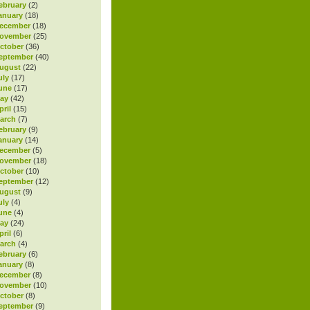
ebruary
(2)
anuary
(18)
ecember
(18)
November
(25)
ctober
(36)
eptember
(40)
ugust
(22)
uly
(17)
une
(17)
ay
(42)
ril
(15)
arch
(7)
ebruary
(9)
anuary
(14)
ecember
(5)
November
(18)
ctober
(10)
eptember
(12)
ugust
(9)
uly
(4)
une
(4)
ay
(24)
ril
(6)
arch
(4)
ebruary
(6)
anuary
(8)
ecember
(8)
November
(10)
ctober
(8)
eptember
(9)