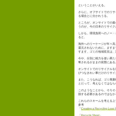
ということがいえる。
さらに、オフサイトでのリサ
る場合とに分かれうる。
ところが、オンサイトでの最
うのが、今の日本のリサイク
しかも、環境負荷へのノー・
ると、
海外へのリーケージが年々高
還元されないために、ますま
すます、ゴミの地域収支は、
今や、分別に精力を使い果た
奪されるがままの状態にある
オンサイトでのリサイクルを
びつなきれい事だけのリサイ
また、こうなれば、ゴミ廃棄
とだって、考えなくてはなら
このようなことから、そろそ
脱する必要があるのではなか
これらのスキームを考える上
参考
「
Creating a Recycling Loop 
「
Recycle Sheet
」