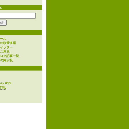
h:
ール
の政策道場
イッター
ご意見
ログ記事一覧
の掲示板
nts
RSS
TML