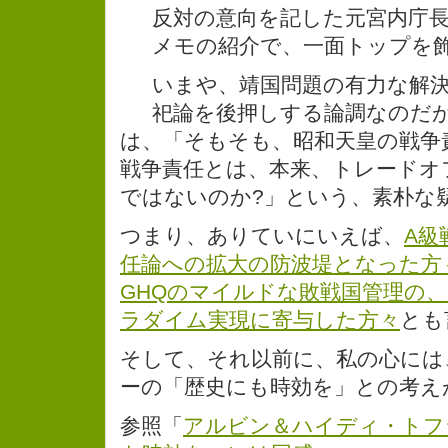
反対の意向を記した元宮内庁
メモの紹介で、一面トップを
いまや、靖国問題の有力な解決
祀論を後押しする論調なのだ
は、「そもそも、昭和天皇の戦争
戦争責任とは、本来、トレードオ
ではないのか?」という、素朴な
つまり、ありていにいえば、
A級
任論への拡大の防波堤となった方
GHQのマイルドな敗戦国管理の
ラダイム実現に寄与した方々
とも
そして、それ以前に、私の心には
ーの「歴史にも時効を」との考え
参照「
アルビン＆ハイディ・トフ