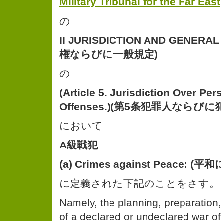
Military Tribunal for the Far East
の
II JURISDICTION AND GENERA
権ならびに一般規定)
の
(Article 5. Jurisdiction Over Pe
Offenses.)(第5条犯罪人なら
において
A級戦犯
(a) Crimes against Peace: 
に定義された下記のことをさす。
Namely, the planning, preparation, 
of a declared or undeclared war of