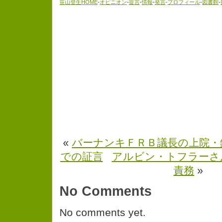
笹山登生HOME
-
オピニオン
-
提言
-
情報
-
発言
-
プロフィール
-
図書館
-
«
バーナンキＦＲＢ議長の上院・
での証言
アルビン・トフラーさ
責務
»
No Comments
No comments yet.