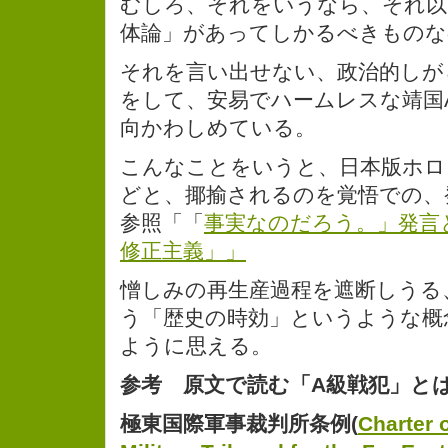
むしろ、それをいうなら、それ以
体論」があってしかるべきものな
それを言い出せない、政治的しが
をして、安易でハームレスな靖国
向かわしめている。
こんなことをいうと、日本版ホロ
どと、揶揄されるのを覚悟での、
参照「「
事実なのだろう。」発言
修正主義」」
憎しみの再生産過程を遮断しうる
う「歴史の時効」というような概
ように思える。
参考 原文で読む「A級戦犯」とは
極東国際軍事裁判所条例(
Charter o