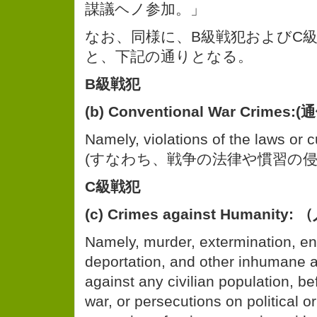
謀議ヘノ参加。」
なお、同様に、B級戦犯およびC
と、下記の通りとなる。
B級戦犯
(b) Conventional War Crime
Namely, violations of the laws or 
(すなわち、戦争の法律や慣習の侵
C級戦犯
(c) Crimes against Humani
Namely, murder, extermination, e
deportation, and other inhumane 
against any civilian population, be
war, or persecutions on political or