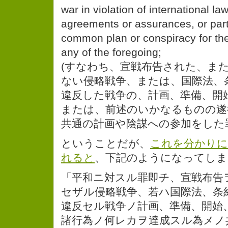
war in violation of international law
agreements or assurances, or parti
common plan or conspiracy for th
any of the foregoing;
(すなわち、宣戦布告された、ま
ない侵略戦争、または、国際法、
違反した戦争の、計画、準備、開
または、前述のいかなるものの遂
共通の計画や陰謀への参加をした
ということだが、
これを分かりに
れると
、下記のようになってしま
「平和ニ対スル罪即チ、宣戦布告
セザル侵略戦争、若ハ国際法、条
違反セル戦争ノ計画、準備、開始
諸行為ノ何レカヲ達成スル為メノ