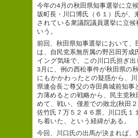
今年の4月の秋田県知事選挙に立
坂町長・川口博氏（６１）氏が、来
されている衆議院議員選挙に立候
いう。
前回、秋田県知事選挙において、
は、自民党系無所属の野呂田芳成
イング気味で、この川口氏担ぎ出
3月に、例の西松事件が秋田県の
にもかかわったとの疑惑から、川
県連会長ご尊父の寺田典城前知事
力薄めるとの戦略から、民主党秋
めて、戦い、僅差での敗北(秋田
佐竹氏７万５２４６票、川口氏１１
ち着いた、という経緯がある。
今回、川口氏の出馬が決まれば、