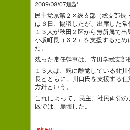
2009/08/07追記
民主党県第２区総支部（総支部長
は６日、協議したが、出席した常
１３人が秋田２区から無所属で出
小坂町長（６２）を支援するため
た。
残った常任幹事は、寺田学総支部
１３人は、既に離党している虻川
長とともに、川口氏を支援する任
方針という。
これによって、民主、社民両党の
区では、崩壊した。
お知らせ: