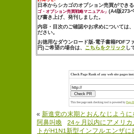
日本からシカゴのオプション売買ができる
(A4版27
ゴ・オプション売買戦略マニュアル」
び書き上げ、発刊しました。
内容・目次のご確認やお求めについては、
ださい。
お徳用なダウンロード版-電子書籍PDFファイル
円)ご希望の場合は、
こちらをクリック
し
Check Page Rank of any web site pages inst
This free page rank checking tool is powered by
Page R
«
新進党の末期とおんなじように
阿鼻叫喚
24ヶ月以内にアメリ
トがH1N1新型インフルエンザ