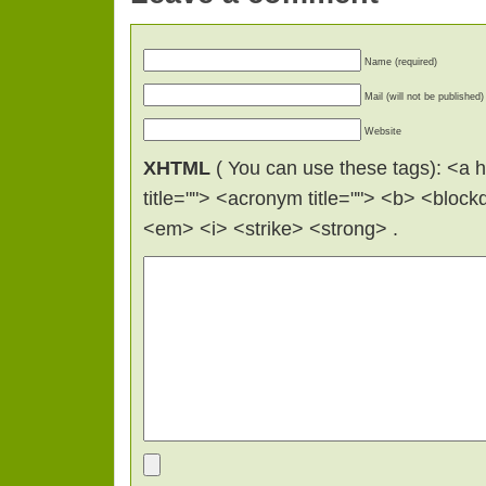
Name (required)
Mail (will not be published)
Website
XHTML
( You can use these tags): <a hr
title=""> <acronym title=""> <b> <bloc
<em> <i> <strike> <strong> .