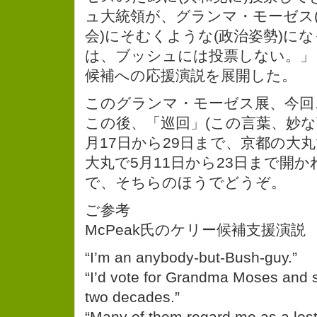
ュ大統領が、グランマ・モーゼス
会)にそむくような(政治姿勢)に
は、ブッシュには投票しない。」
候補への応援演説を展開した。
このグランマ・モーゼス展、今回
この後、「巡回」(この言葉、妙な
月17日から29日まで、京都の大
大丸で5月11日から23日まで開
で、そちらのほうでどうぞ。
ご参考
McPeak氏のケリー候補支援演説
“I’m an anybody-but-Bush-guy.”
“I’d vote for Grandma Moses and 
two decades.”
“Many of them regard me as a lost