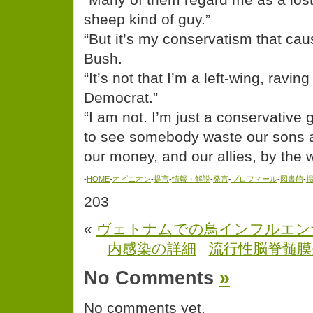
sheep kind of guy.”
“But it’s my conservatism that ca
Bush.
“It’s not that I’m a left-wing, raving
Democrat.”
“I am not. I’m just a conservative 
to see somebody waste our sons 
our money, and our allies, by the 
-
HOME
-
オピニオン
-
提言
-
情報・解説
-
発言
-
プロフィール
-
図書館
-
203
«
ヴェトナムでの鳥インフルエン
内感染の詳細
流行性脳脊髄膜
No Comments
»
No comments yet.