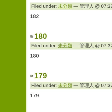
Filed under:
未分類
— 管理人 @ 07:38
182
180
Filed under:
未分類
— 管理人 @ 07:37
180
179
Filed under:
未分類
— 管理人 @ 07:37
179